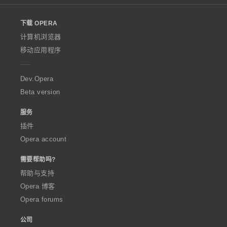
l
o
下载 OPERA
w
O
计算机浏览器
p
移动应用程序
e
r
a
Dev.Opera
Beta version
服务
插件
Opera account
需要帮助吗?
帮助与支持
Opera 博客
Opera forums
公司