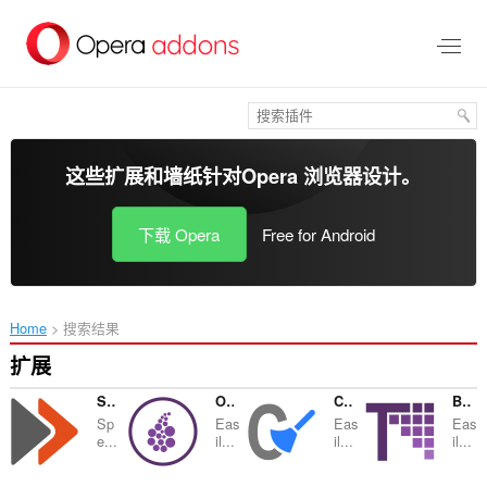
跳
到
主
要
内
容
这些扩展和墙纸针对
Opera 浏览器
设计。
下载 Opera
Free for Android
Home
搜索结果
扩展
Speed Tweaks
Onion Browser Button
Cache Cleaner
Browse with Onion
Sp
Eas
Eas
Eas
e...
il...
il...
il...