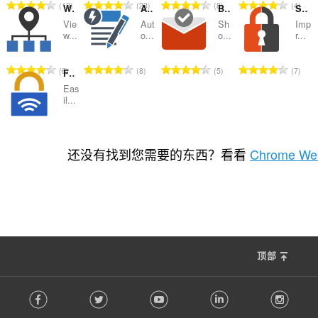
总
总
总
总
13
23
8
4
What is My IP Address
Autofill Forms
Badge Checker for Gmail™
Security Tweaks
评
评
评
评
Vie
Aut
Sh
Imp
分
分
分
分
w...
o...
o...
r...
次
次
次
次
数
数
数
数
总
总
总
总
6
8
5
7
Free VPN Proxy
：
：
：
：
评
评
评
评
Eas
分
分
分
分
il...
次
次
次
次
数
数
数
数
总
113
：
：
：
：
评
还没有找到您需要的东西？看看
Chrome Web
分
次
数
：
顶部
F
Facebook
Twitter
Youtube
LinkedIn
Instag
o
l