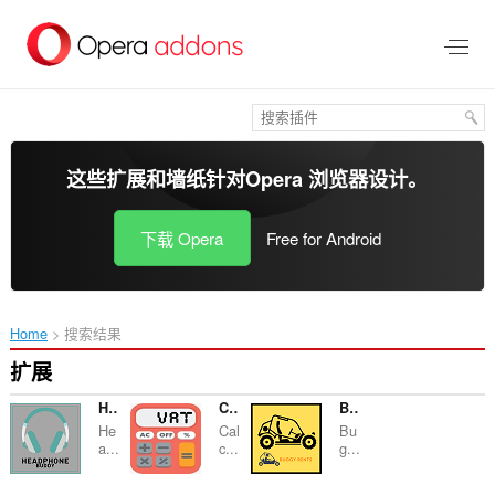
跳
到
主
要
内
容
这些扩展和墙纸针对
Opera 浏览器
设计。
下载 Opera
Free for Android
Home
搜索结果
扩展
Headphone buddy
Calculate Vat
Buggy Rents
He
Cal
Bu
a...
c...
g...