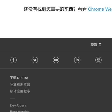
总
总
总
0
0
0
评
评
评
还没有找到您需要的东西？看看
Chrome Web
分
分
分
次
次
次
数
数
数
：
：
：
顶部
F
Facebook
Twitter
Youtube
LinkedIn
Instag
o
l
l
o
下载 OPERA
w
O
计算机浏览器
p
移动应用程序
e
r
a
Dev.Opera
Beta version