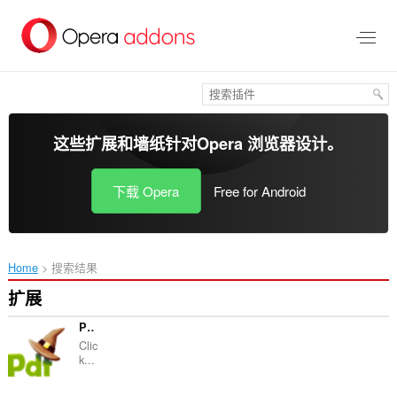
跳
到
主
要
内
容
这些扩展和墙纸针对
Opera 浏览器
设计。
下载 Opera
Free for Android
Home
搜索结果
扩展
PDF Mage
Clic
k...