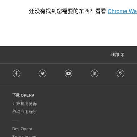
总
25
评
还没有找到您需要的东西？看看
Chrome Web
分
次
数
：
顶部
F
Facebook
Twitter
Youtube
LinkedIn
Instag
o
l
l
o
下载 OPERA
w
O
计算机浏览器
p
移动应用程序
e
r
a
Dev.Opera
Beta version