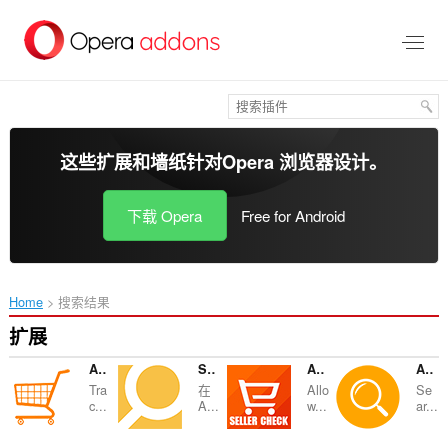
跳
到
主
要
内
容
这些扩展和墙纸针对
Opera 浏览器
设计。
下载 Opera
Free for Android
Home
搜索结果
扩展
Aliexpress Tool
Search products by image
Aliexpress Seller Check
Aliexpress Search by image
Tra
在
Allo
Se
c...
A...
w...
ar...