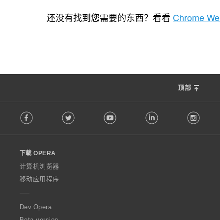
总
总
总
总
30
9
12
10
评
评
评
评
还没有找到您需要的东西？看看
Chrome Web
分
分
分
分
次
次
次
次
数
数
数
数
：
：
：
：
顶部
F
Facebook
Twitter
Youtube
LinkedIn
Instag
o
l
l
o
下载 OPERA
w
O
计算机浏览器
p
移动应用程序
e
r
a
Dev.Opera
Beta version