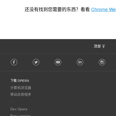
总
总
总
4
24
0
评
评
评
还没有找到您需要的东西？看看
Chrome Web
分
分
分
次
次
次
数
数
数
：
：
：
顶部
F
Facebook
Twitter
Youtube
LinkedIn
Instag
o
l
l
o
下载 OPERA
w
O
计算机浏览器
p
移动应用程序
e
r
a
Dev.Opera
Beta version