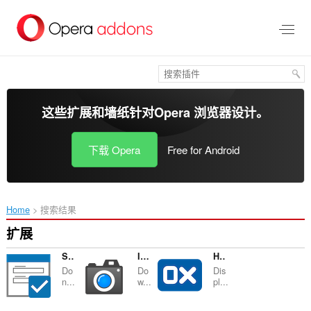
跳
到
主
要
内
容
这些扩展和墙纸针对
Opera 浏览器
设计。
下载 Opera
Free for Android
Home
搜索结果
扩展
Single Window (open links in active window)
Image Downloader for Instagram™
HexDump - Hex Viewer
Do
Do
Dis
n...
w...
pl...