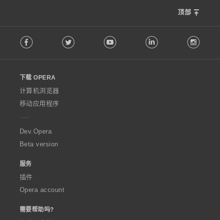
顶部
F
Facebook
Twitter
Youtube
LinkedIn
Instag
o
l
l
o
下载 OPERA
w
O
计算机浏览器
p
移动应用程序
e
r
a
Dev.Opera
Beta version
服务
插件
Opera account
需要帮助吗?