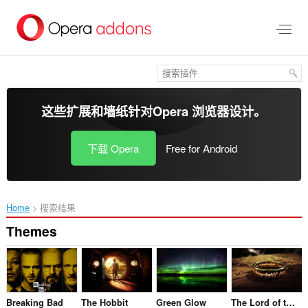
跳
到
主
要
内
容
这些扩展和墙纸针对
Opera 浏览器
设计。
下载 Opera
Free for Android
Home
搜索结果
Themes
Breaking Bad
The Hobbit
Green Glow
The Lord of the Rings