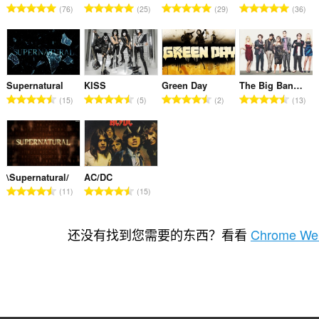
总
总
总
总
76
25
29
36
评
评
评
评
分
分
分
分
次
次
次
次
数
数
数
数
：
：
：
：
Supernatural
KISS
Green Day
The Big Bang Theory
总
总
总
总
15
5
2
13
评
评
评
评
分
分
分
分
次
次
次
次
数
数
数
数
：
：
：
：
\Supernatural/
AC/DC
总
总
11
15
评
评
分
分
次
次
还没有找到您需要的东西？看看
Chrome Web
数
数
：
：