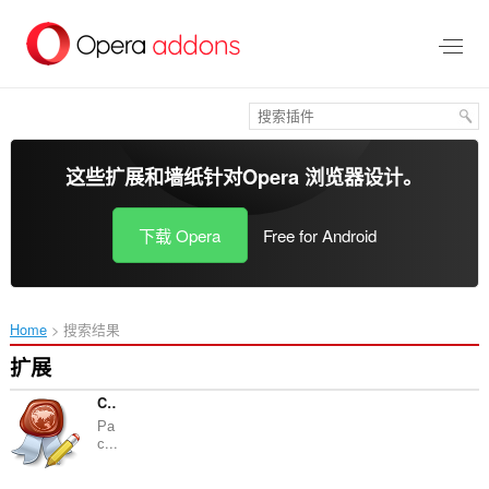
跳
到
主
要
内
容
这些扩展和墙纸针对
Opera 浏览器
设计。
下载 Opera
Free for Android
Home
搜索结果
扩展
CryptoPro Extension for CAdES Browser Plug-in
Ра
с...