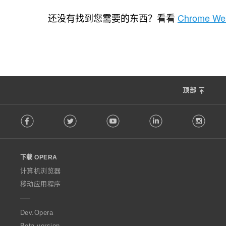
总
175
评
还没有找到您需要的东西？看看
Chrome Web
分
次
数
：
顶部
F
Facebook
Twitter
Youtube
LinkedIn
Instag
o
l
l
o
下载 OPERA
w
O
计算机浏览器
p
移动应用程序
e
r
a
Dev.Opera
Beta version