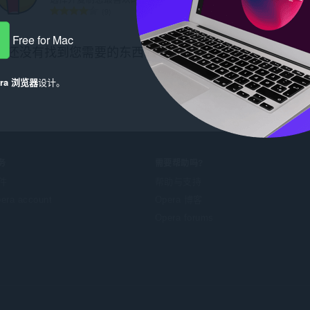
总
总
9
1
评
评
分
分
Free for Mac
还没有找到您需要的东西？看看
Chrome Web Store
。
次
次
数
数
：
：
era 浏览器
设计。
务
需要帮助吗?
件
帮助与支持
era account
Opera 博客
Opera forums