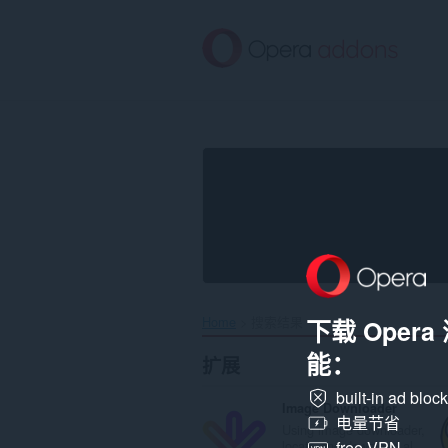
跳
到
主
要
内
容
Home
搜索结果
下载 Oper
能：
扩展
built-in ad bloc
Image Downloader
电量节省
Using image downloader,
locate and download al...
free VPN