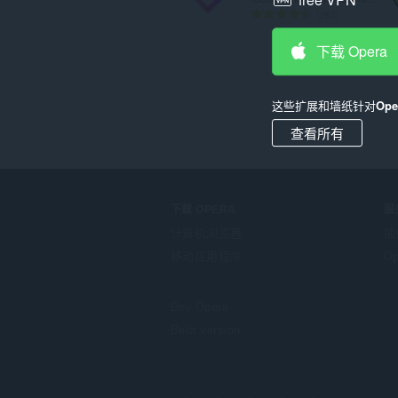
总
263
评
分
下载 Opera
次
数
：
这些扩展和墙纸针对
Op
查看所有
下载 OPERA
服
计算机浏览器
插
移动应用程序
Op
Dev.Opera
Beta version
F
o