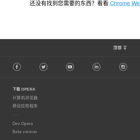
次
还没有找到您需要的东西？看看
Chrome Web
数
：
顶部
F
Facebook
Twitter
Youtube
LinkedIn
Instag
o
l
l
o
下载 OPERA
w
O
计算机浏览器
p
移动应用程序
e
r
a
Dev.Opera
Beta version