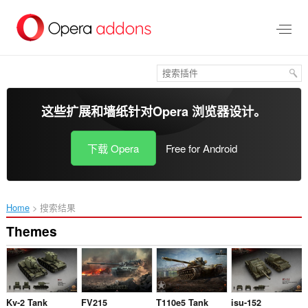
跳
到
主
要
内
容
这些扩展和墙纸针对
Opera 浏览器
设计。
下载 Opera
Free for Android
Home
搜索结果
Themes
Kv-2 Tank
FV215
T110e5 Tank
isu-152