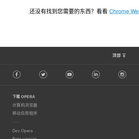
总
总
2
0
评
评
还没有找到您需要的东西？看看
Chrome Web
分
分
次
次
数
数
：
：
顶部
F
Facebook
Twitter
Youtube
LinkedIn
Instag
o
l
l
o
下载 OPERA
w
O
计算机浏览器
p
移动应用程序
e
r
a
Dev.Opera
Beta version