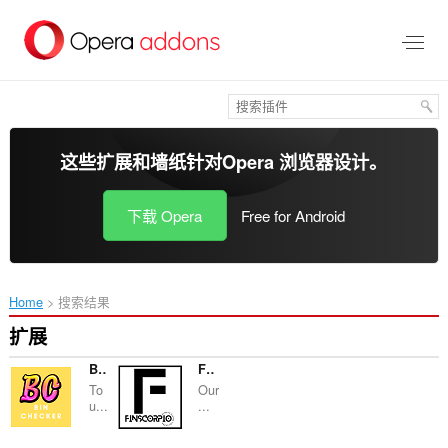
跳
到
主
要
内
容
这些扩展和墙纸针对
Opera 浏览器
设计。
下载 Opera
Free for Android
Home
搜索结果
扩展
BIN CHECKER
Finscorpio
To
Our
u...
...