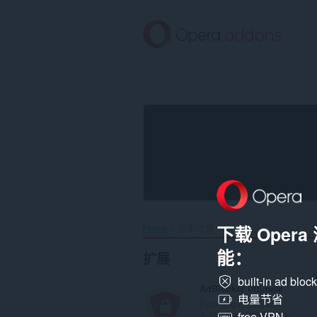
跳
到
主
要
内
容
Home
搜索结果
下载 Oper
能：
扩展
built-in ad bloc
AdBlocker Ultimate
电量节省
Free and improved
AdBlocker. Completely...
free VPN