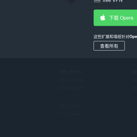
总
316
评
分
下载 Opera
次
数
：
这些扩展和墙纸针对
Op
查看所有
下载 OPERA
服
计算机浏览器
插
移动应用程序
Op
Dev.Opera
Beta version
F
o