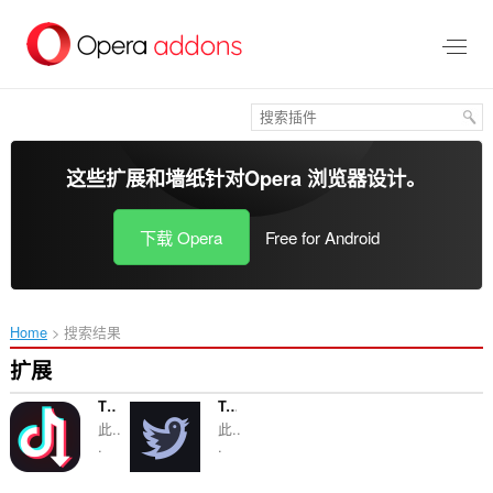
跳
到
主
要
内
容
这些扩展和墙纸针对
Opera 浏览器
设计。
下载 Opera
Free for Android
Home
搜索结果
扩展
TikTok Downloader
Twitter Video Downloader
此..
此..
.
.