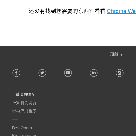
总
总
40
36
评
评
还没有找到您需要的东西？看看
Chrome Web
分
分
次
次
数
数
：
：
顶部
F
Facebook
Twitter
Youtube
LinkedIn
Instag
o
l
l
o
下载 OPERA
w
O
计算机浏览器
p
移动应用程序
e
r
a
Dev.Opera
Beta version