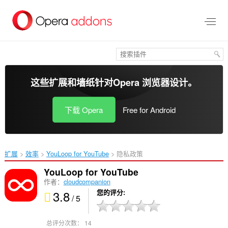
跳
到
主
要
内
容
这些扩展和墙纸针对
Opera 浏览器
设计。
下载 Opera
Free for Android
扩展
效率
YouLoop for YouTube‎
隐私政策
YouLoop for YouTube
作者：
cloudcompanion
3.8
您的评分
/ 5
总评分次数：
14