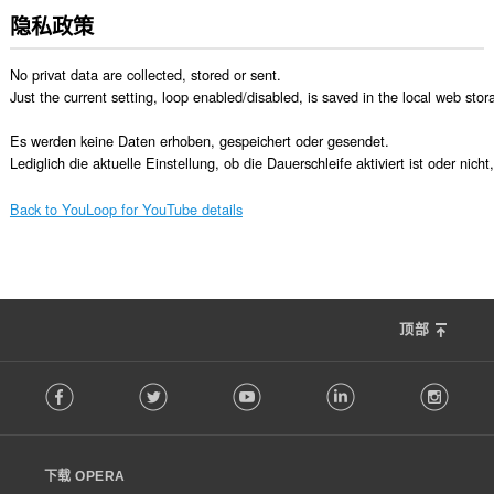
隐私政策
No privat data are collected, stored or sent.

Just the current setting, loop enabled/disabled, is saved in the local web stora
Es werden keine Daten erhoben, gespeichert oder gesendet.

Lediglich die aktuelle Einstellung, ob die Dauerschleife aktiviert ist oder nich
Back to YouLoop for YouTube details
顶部
F
Facebook
Twitter
Youtube
LinkedIn
Instag
o
l
l
o
下载 OPERA
w