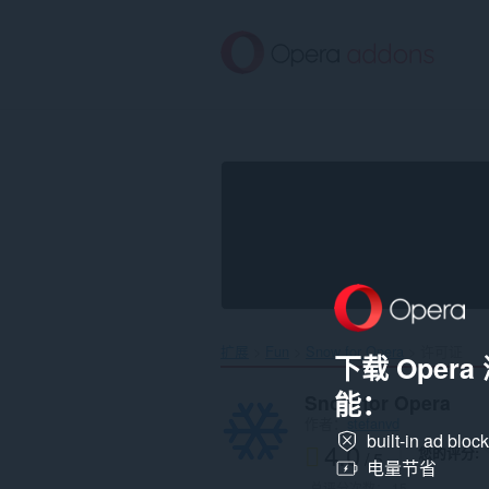
跳
到
主
要
内
容
扩展
Fun
Snow for Opera‎
许可证
下载 Oper
能：
Snow for Opera
作者：
stefanvd
built-in ad bloc
4.0
您的评分
/ 5
电量节省
总评分次数：
15