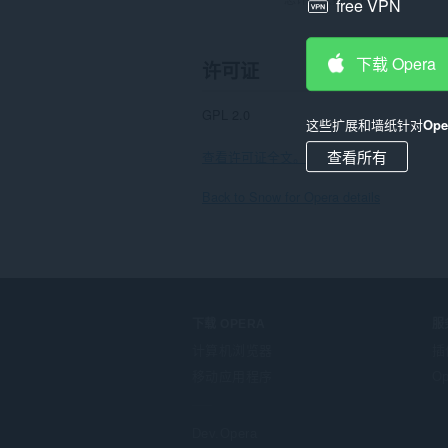
free VPN
下载 Opera
许可证
GPL 2.0
这些扩展和墙纸针对
Op
查看所有
查看许可证全文。
Back to Snow for Opera details
下载 OPERA
服
计算机浏览器
插
移动应用程序
Op
Dev.Opera