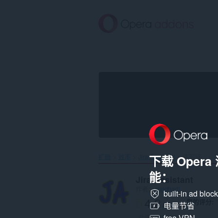
跳
到
主
要
内
容
扩展
效率
Jira Assistant‎
许可证
下载 Oper
能：
Jira Assistant
作者：
shridhartl
built-in ad bloc
4.2
您的评分
/ 5
电量节省
free VPN
总评分次数：
5