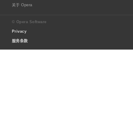
关于 Opera
© Opera Software
Privacy
服务条款