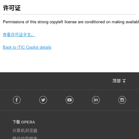
许可证
Permissions of this strong copyleft license are conditioned on making availab
查看许可证全文。
Back to iTIC Copilot details
顶部
F
Facebook
Twitter
Youtube
LinkedIn
Instag
o
l
l
o
下载 OPERA
w
O
计算机浏览器
p
移动应用程序