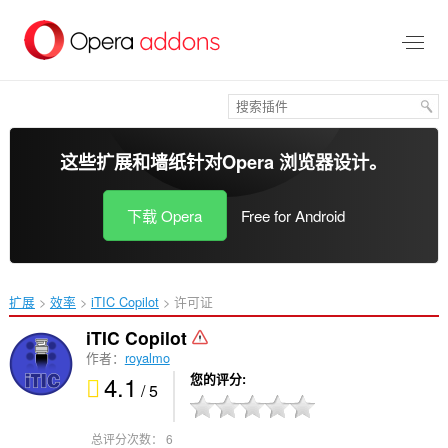
跳
到
主
要
内
容
这些扩展和墙纸针对
Opera 浏览器
设计。
下载 Opera
Free for Android
扩展
效率
iTIC Copilot‎
许可证
iTIC Copilot
作者：
royalmo
4.1
您的评分
/ 5
总评分次数：
6