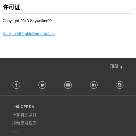
许可证
Copyright 2013 Skywalker90
Back to GCTableSorter details
顶部
F
Facebook
Twitter
Youtube
LinkedIn
Instag
o
l
l
o
下载 OPERA
w
O
计算机浏览器
p
移动应用程序
e
r