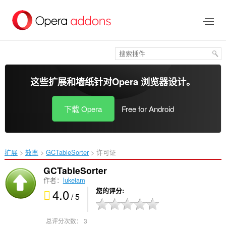
跳
到
主
要
内
容
这些扩展和墙纸针对
Opera 浏览器
设计。
下载 Opera
Free for Android
扩展
效率
GCTableSorter‎
许可证
GCTableSorter
作者：
lukeiam
4.0
您的评分
/ 5
总评分次数：
3