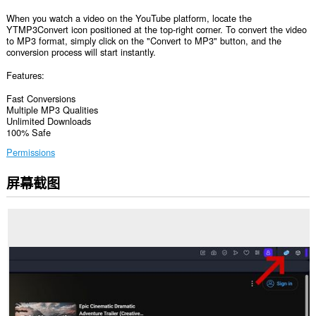
When you watch a video on the YouTube platform, locate the
YTMP3Convert icon positioned at the top-right corner. To convert the video
to MP3 format, simply click on the "Convert to MP3" button, and the
conversion process will start instantly.
Features:
Fast Conversions
Multiple MP3 Qualities
Unlimited Downloads
100% Safe
Permissions
屏幕截图
此
扩
展
可
访
问
您
的
标
签
和
浏