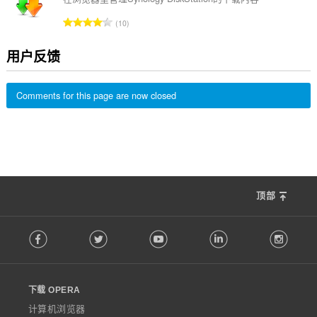
数
总
10
：
评
分
用户反馈
次
数
：
Comments for this page are now closed
顶部
F
Facebook
Twitter
Youtube
LinkedIn
Instag
o
l
l
o
下载 OPERA
w
O
计算机浏览器