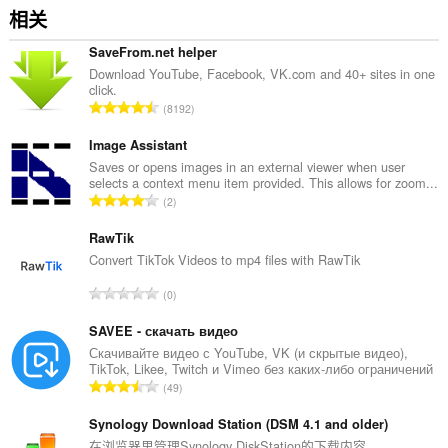
相关
SaveFrom.net helper
Download YouTube, Facebook, VK.com and 40+ sites in one
click.
总
8192
评
分
Image Assistant
次
Saves or opens images in an external viewer when user
selects a context menu item provided. This allows for zoom...
数
总
2
：
评
分
RawTik
次
Convert TikTok Videos to mp4 files with RawTik
数
总
0
：
评
分
SAVEE - скачать видео
次
Скачивайте видео с YouTube, VK (и скрытые видео),
TikTok, Likee, Twitch и Vimeo без каких-либо ограничений
数
总
49
：
评
分
Synology Download Station (DSM 4.1 and older)
次
在浏览器里管理Synology DiskStation的下载内容