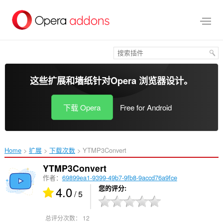
跳
到
主
要
内
容
这些扩展和墙纸针对
Opera 浏览器
设计。
下载 Opera
Free for Android
Home
扩展
下载次数
YTMP3Convert‎
YTMP3Convert
作者：
69899ea1-9399-49b7-9fb8-9accd76a9fce
4.0
您的评分
/ 5
总评分次数：
12