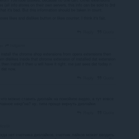
es (all info stores on their own servers, this info can be sold to 3rd
that it's bad. But this information should be taken in count.
es likes and dislikes button or likes counter. I think it's fair,
Reply
Quote
hotgame
go
t install the chrome shop extensions from opera extensions then
urn dislikes inside that chrome extension of installed dat extension
then install it then u will have it right. me just sees dat today n
o dat now.
Reply
Quote
что можно ставить дизлайк на помойное видео, а тут вовсе
главное нахр*на? ну, типа проще вернуть дизлайки.
Reply
Quote
ArsiSt
когда нет счетчика дизлайков, счетчик лайков может вводить