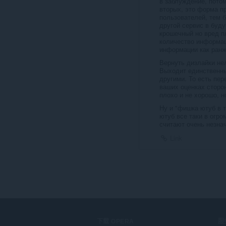
в заблуждение, пото
вторых, это форма п
пользователей, тем б
другой сервис в буду
крошечный но вред п
количество информац
информации как ранж
Вернуть дизлайки нел
Выходит единственны
другими. То есть пе
ваших оценках сторо
плохо и не хорошо, н
Ну и "фишка ютуб в 
ютуб все таки в огро
считают очень незна
Link
下载 OPERA
服