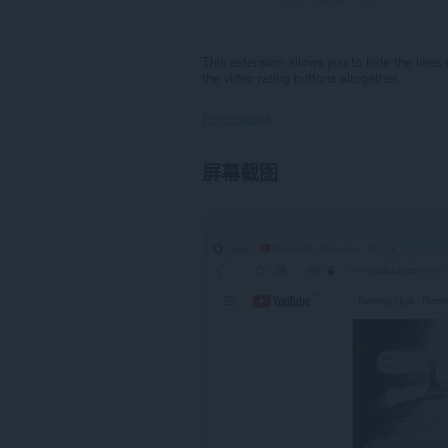
This extension allows you to hide the likes
the video rating buttons altogether.
Permissions
此
屏幕截图
扩
展
可
访
问
您
在
某
些
网
站
上
的
数
据。