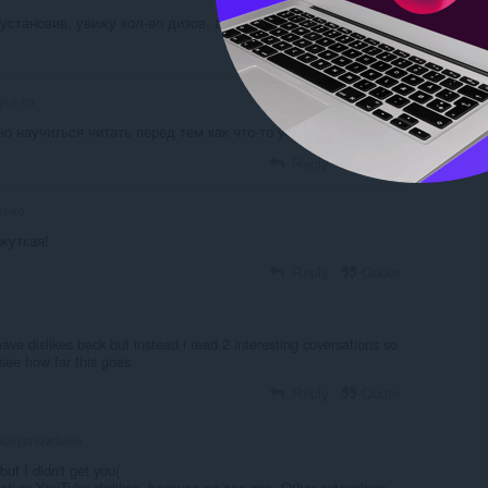
установив, увижу кол-во дизов, а тут такая хуетень!
Reply
Quote
yur-ko
о научиться читать перед тем как что-то устанавливать.
Reply
Quote
r-ko
 жуткая!
Reply
Quote
 have dislikes back but instead i read 2 interesting coversations so
 see how far this goes
Reply
Quote
iceysnowflake
 but I didn't get you(
return YouTube dislikes, because no one can. Other extensions