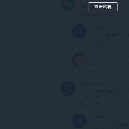
Поебота какая-то! Я думал, 
查看所有
Collapse
Link
hotgame
4 years ago
H
@yur-ko
так ведь нужн
Link
yu
pizdrot
2 years ago
@yur-ko
: +500! Хрень
Link
iceysnowflake
4 years ago
i am just here to see if it can
im gonna give this all stars to
Collapse
Link
hotgame
4 years ago
H
@iceysnowflake
: sorry,
This extension cannot 