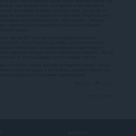
му не факт, что он вообще сейчас имеет большой смысл. Во-
ротеста: чем больше таких расширений и чем больше их
ольше негативная реакция, тем выше шанс, что какой-то
щем не откажется от открытости счетчиков. В-третьих, это
латформе: ниже вовлеченность, ниже фидбек – меньше
ии собираемой о пользователе и меньше внутренней
ировать видео.
ьзя, так как API YouTube сейчас закрыли для этого.
й способ – это не вернуть дизлайки, а воспользоваться
редавать информацию о просматриваемых вами видео и
нним сервисам (которую потом можно будет продать). Это не
о это так. А это расширение просто убирает счетчик.
том, что можно ставить дизлайк на помойное видео". Фишка
мном количестве видео, а вот ставить дизлайки они как раз
чительной функцией (учитывая нововведения).
Reply
Quote
View forum thread
务
需要帮助吗?