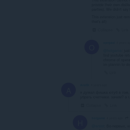
provide their own dislik
parties). We didn't say 
This extension just remov
that's all)
Collapse
Link
oprgaxi
4 years a
O
@hotgame
: jus
find youtube ret
chrome of opera 
im plannin to d
Link
ArsiSt
4 years ago
A
я думал фишка ютуб в том, 
убрать счетчики. зачем? а 
Collapse
Link
hotgame
4 years ago
H
@arsist
: Во-первых, 