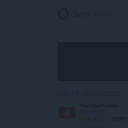
跳
到
主
要
内
容
Home
扩展
Fun
YouTubePurifier‎
YouTubePurifier
作者：
hotgame
3.6
您的评分
/ 5
总评分次数：
14