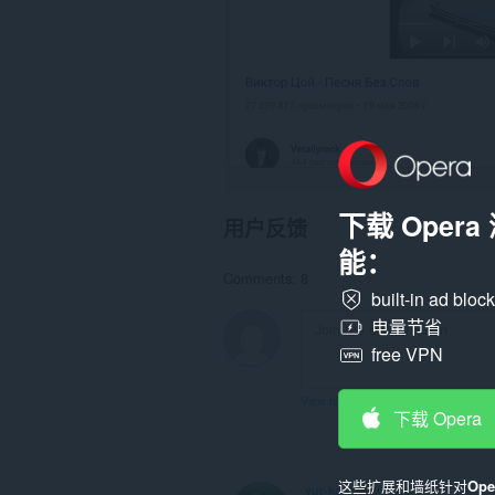
下载 Oper
用户反馈
能：
Comments: 8
built-in ad bloc
电量节省
free VPN
View forum thread
下载 Opera
这些扩展和墙纸针对
Op
yur-ko
4 years ago