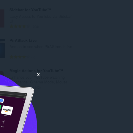
评
分
Sidebar for YouTube™
次
Easy Access to YouTube via Sidebar
数
UI
：
总
708
评
分
PirAStack Live
次
Add-on to see when PirAStack is live
数
：
总
2
评
分
Magic Actions for YouTube™
x
次
Enhance your YouTube watching
数
experience! Cinema Mode, Mouse...
：
总
1442
评
分
次
数
：