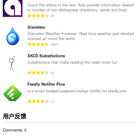
次
Count the letters in the text. Also provide information related
to number of non-whitespace characters, words and lines
数
总
4
：
评
分
Gismeteo
次
Gismeteo Weather Forecast. Real time weather and detailed
forecast all round the world
数
总
460
：
评
分
XKCD Substitutions
次
Substitutions that make reading the news more fun.
数
总
9
：
评
分
Feedly Notifier Plus
次
is a smart badged powered toolbar notifier for feedly.com
数
总
1
：
评
分
用户反馈
次
数
Comments: 0
：