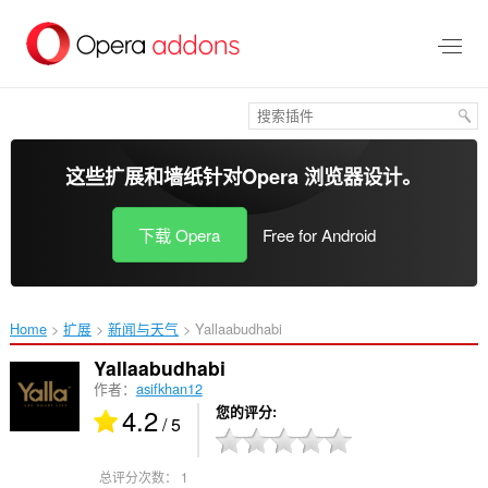
跳
到
主
要
内
容
这些扩展和墙纸针对
Opera 浏览器
设计。
下载 Opera
Free for Android
Home
扩展
新闻与天气
Yallaabudhabi‎
Yallaabudhabi
作者：
asifkhan12
4.2
您的评分
/ 5
总评分次数：
1