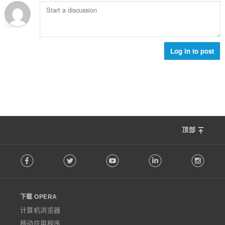
Log in to post
顶部
F
Facebook
Twitter
Youtube
LinkedIn
Instag
o
l
l
o
下载 OPERA
w
O
计算机浏览器
p
移动应用程序