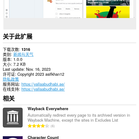
关于此扩展
下载次数
1316
类别
新闻与天气
版本
1.0.0
大小
7.2 KB
Last update
Nov. 16, 2023
许可证
Copyright 2023 asifkhan12
隐私政策
服务网站
https://yallaabudhabi.ae/
在线支持
https://yallaabudhabi.ae/
相关
Wayback Everywhere
Automatically redirect every page to its archived version in
Wayback Machine, except the sites in Excludes List
总
6
评
分
Character Count