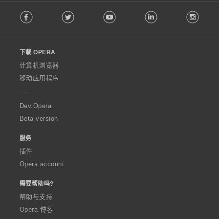
F
Facebook
Twitter
Youtube
LinkedIn
Instag
o
l
l
o
下载 OPERA
w
O
计算机浏览器
p
移动应用程序
e
r
a
Dev.Opera
Beta version
服务
插件
Opera account
需要帮助吗?
帮助与支持
Opera 博客