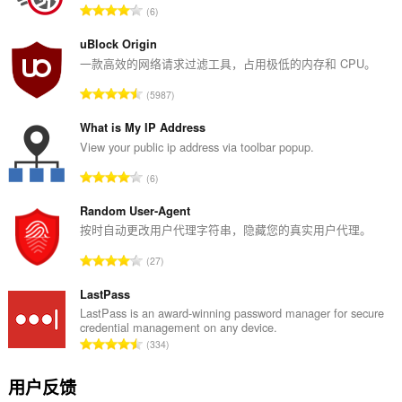
总
6
评
分
uBlock Origin
次
一款高效的网络请求过滤工具，占用极低的内存和 CPU。
数
总
5987
：
评
分
What is My IP Address
次
View your public ip address via toolbar popup.
数
总
6
：
评
分
Random User-Agent
次
按时自动更改用户代理字符串，隐藏您的真实用户代理。
数
总
27
：
评
分
LastPass
次
LastPass is an award-winning password manager for secure
credential management on any device.
数
总
334
：
评
分
用户反馈
次