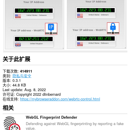
有
网
站
上
的
数
据。
此
扩
展
可
操
关于此扩展
纵
与
隐
下载次数
414911
私
类别
隐私与安全
相
版本
0.3.1
关
大小
44.8 KB
的
Last update
Aug. 8, 2022
设
许可证
Copyright 2022 dlinbernard
置。
在线支持
https://mybrowseraddon.com/webrtc-control.html
相关
WebGL Fingerprint Defender
Defending against WebGL fingerprinting by reporting a fake
value.