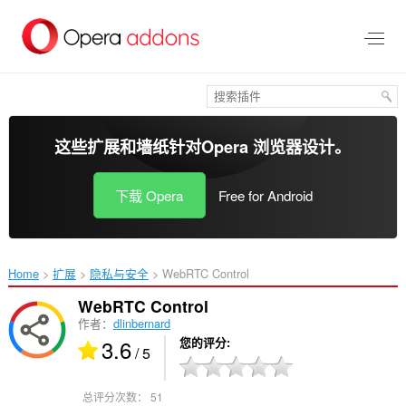
跳
到
主
要
内
容
这些扩展和墙纸针对
Opera 浏览器
设计。
下载 Opera
Free for Android
Home
扩展
隐私与安全
WebRTC Control‎
WebRTC Control
作者：
dlinbernard
3.6
您的评分
/ 5
总评分次数：
51