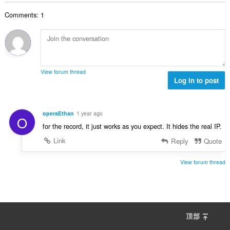
数
Comments: 1
：
View forum thread
Log in to post
operaEthan
1 year ago
O
for the record, it just works as you expect. It hides the real IP.
Link
Reply
Quote
View forum thread
顶部