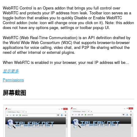
WebRTC Control is an Opera addon that brings you full control over
WebRTC and protects your IP address from leak. Toolbar icon serves as a
toggle button that enables you to quickly Disable or Enable WebRTC
Control addon (note: icon will change once you click on it). Note: this addon
does not have any options page, settings or toolbar popup UI.
WebRTC (Web Real-Time Communication) is an API definition drafted by
the World Wide Web Consortium (W3C) that supports browser-to-browser
applications for voice calling, video chat, and P2P file sharing without the
need of either internal or external plugins.
When WebRTC is enabled in your browser, your real IP address will be...
显示更多
Permissions
屏幕截图
此
扩
展
可
访
问
您
在
所