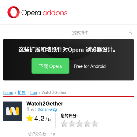
跳
到
主
要
内
容
这些扩展和墙纸针对
Opera 浏览器
设计。
下载 Opera
Free for Android
Home
扩展
Fun
Watch2Gether‎
Watch2Gether
作者：
florian-w2g
4.2
您的评分
/ 5
总评分次数：
18