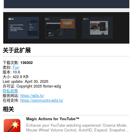
扩
展
可
访
问
您
在
某
些
网
站
关于此扩展
上
的
数
下载次数
136302
据。
类别
Fun
版本
10.6
此
大小
422.9 KB
扩
Last update
April 30, 2025
展
许可证
Copyright 2025 florian-w2g
可
隐私政策
访
服务网站
https://w2g.tv/
问
在线支持
https://community.w2g.tv/
您
相关
的
标
签
Magic Actions for YouTube™
和
Enhance your YouTube watching experience! Cinema Mode,
浏
Mouse Wheel Volume Control, AutoHD, Expand, Snapshot...