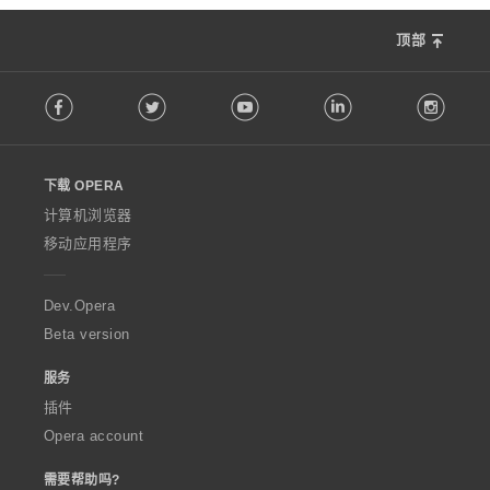
顶部
F
Facebook
Twitter
Youtube
LinkedIn
Instag
o
l
l
o
下载 OPERA
w
O
计算机浏览器
p
移动应用程序
e
r
a
Dev.Opera
Beta version
服务
插件
Opera account
需要帮助吗?