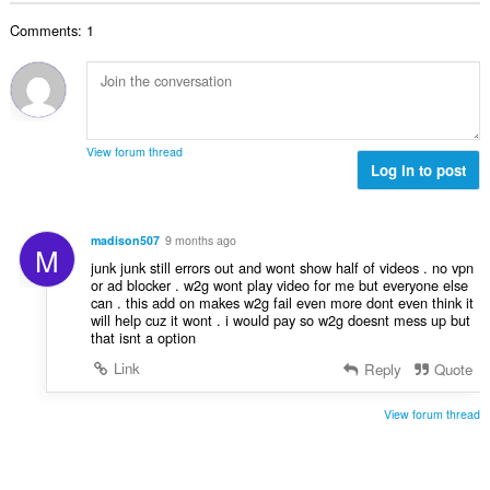
数
Comments: 1
：
View forum thread
Log in to post
madison507
9 months ago
M
junk junk still errors out and wont show half of videos . no vpn
or ad blocker . w2g wont play video for me but everyone else
can . this add on makes w2g fail even more dont even think it
will help cuz it wont . i would pay so w2g doesnt mess up but
that isnt a option
Link
Reply
Quote
View forum thread