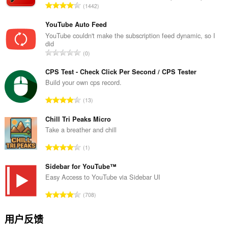
览
总
1442
活
评
动。
分
YouTube Auto Feed
次
YouTube couldn't make the subscription feed dynamic, so I
did
数
总
0
：
评
分
CPS Test - Check Click Per Second / CPS Tester
次
Build your own cps record.
数
总
13
：
评
分
Chill Tri Peaks Micro
次
Take a breather and chill
数
总
1
：
评
分
Sidebar for YouTube™
次
Easy Access to YouTube via Sidebar UI
数
总
708
：
评
分
用户反馈
次