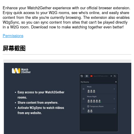
Enhance your Watch2Gether experience with our official browser extension.
Enjoy quick access to your W2G rooms, see who's online, and easily share
content from the site you're currently browsing. The extension also enables
W2gSync, so you can sync content from sites that can't be played directly
in a W2G room. Download now to make watching together even better!
Permissions
屏幕截图
此
扩
展
可
访
问
您
在
所
有
网
站
上
的
数
据。
此