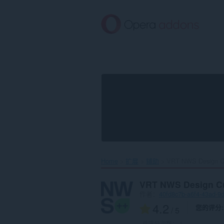
跳
到
主
要
内
容
Home
扩展
辅助
VRT NWS Design Cu
VRT NWS Design C
作者：
40fd8c7b-a6f4-43ad-9
4.2
您的评分
/ 5
总评分次数：
1