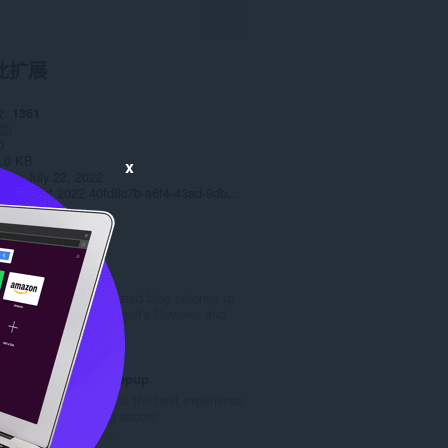
此扩展
数
1361
助
0
.0 KB
x
date
July 22, 2022
Copyright 2022 40fd8c7b-a6f4-43ad-9db5-c3034d495739
Mobile Tech
A perfect dedicated blog belongs to
Tech news, Gadget's Reviews and...
总
0
评
分
Livesport24 Popup
次
We will bring you the best experience
数
when watching soccer.
：
总
0