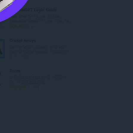
评
分
OP ChatGPT Login Guide
次
Here Chat GPT Login To New
数
Advanced ChatGPT Login Plus, Ho...
：
总
55
评
分
Cricket Arroyo
次
Get the latest updates on all your
数
favorite cricket leagues, including P...
：
总
0
评
分
Zoom
次
使用缩放按钮以放大\/缩小页面内
数
容，令阅读更加舒适。
：
总
193
评
分
次
数
：