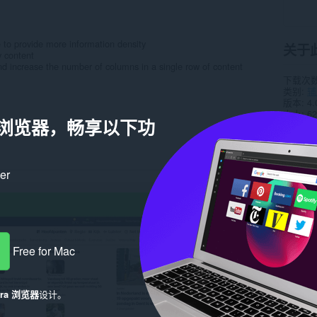
to provide more information density
关于
y content
nd increase the number of columns in a single row of content
下载次
类别
辅
版本
4.
大小
62
a 浏览器，畅享以下功
Last up
许可证
相关
ker
Free for Mac
era 浏览器
设计。