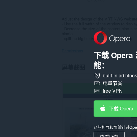
Adjust the design of the VRT NWS website 
- Use the full width of the window to displa
- Decrease the size of the content blocks a
blocks
- split up big blocks into 2 smaller blocks
Permissions
下载 Oper
能：
此
屏幕截图
扩
展
built-in ad bloc
可
电量节省
访
问
free VPN
您
在
某
下载 Opera
些
网
站
上
这些扩展和墙纸针对
Op
的
数
查看所有