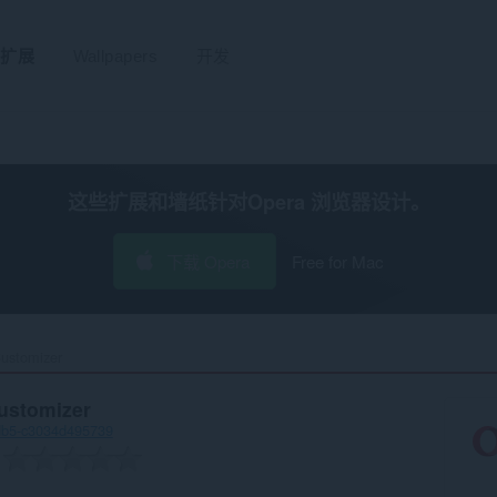
扩展
Wallpapers
开发
这些扩展和墙纸针对
Opera 浏览器
设计。
下载 Opera
Free for Mac
stomizer‎
ustomizer
db5-c3034d495739