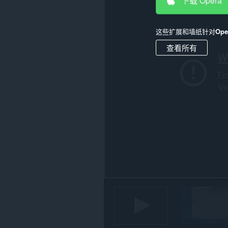
下载 Opera
所
有
网
这些扩展和墙纸针对
Op
站
上
查看所有
的
数
据。
此
扩
展
可
访
问
您
在
某
些
网
站
上
的
数
据。
This
extension