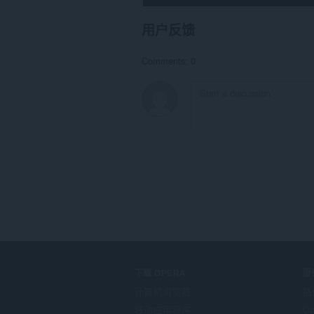
can
create
用户反馈
rich
notifications
and
Comments: 0
display
them
to
you
in
the
system
tray.
此
扩
展
可
访
问
您
的
标
签
下载 OPERA
服
和
浏
计算机浏览器
插
览
移动应用程序
Op
活