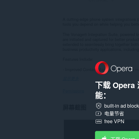
A cutting-edge phone system integrations p
tools you depend on while helping you bet
The Vonage® Integration Suite, powered b
are initiated and captured for better product
extended to seamlessly bring together both
business productivity applications, includin
Features Include:
- Improved Contact Management: Easily man
显示更多
下载 Oper
Permissions
能：
此
built-in ad bloc
屏幕截图
扩
电量节省
展
可
free VPN
访
问
您
在