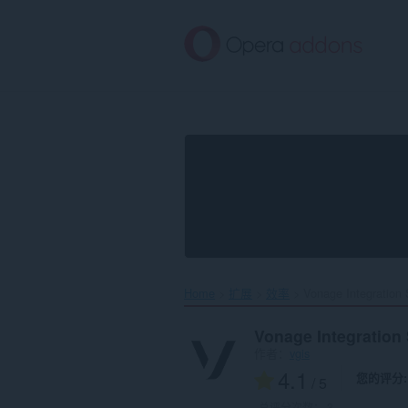
跳
到
主
要
内
容
Home
扩展
效率
Vonage Integration S
Vonage Integration 
作者：
vgis
4.1
您的评分
/ 5
总评分次数：
3