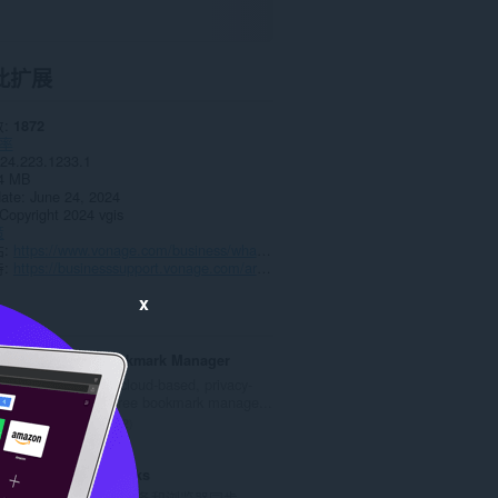
此扩展
数
1872
率
24.223.1233.1
4 MB
date
June 24, 2024
Copyright 2024 vgis
策
站
https://www.vonage.com/business/what-we-do/unified-communications/crm-integrations/
持
https://businesssupport.vonage.com/articles/Answer/Vonage-Integration-Suite
x
WebCull Bookmark Manager
WebCull is a cloud-based, privacy-
focused, ad-free bookmark manage...
总
2
评
分
Atavi bookmarks
次
书签与所有的设备和浏览器同步