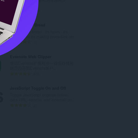
数
：
总
170
评
分
Bibi Healthy Bread
次
Its all about bread , its types , its
数
benifits and its making procedure etc
：
总
1
评
分
Evernote Web Clipper
次
使用Evernote扩展程序一键保存精彩
数
网页内容到Evernote帐户。
：
总
610
评
分
JavaScript Toggle On and Off
次
Toggle JavaScript engines (inline,
数
data URL, remote, and external) on...
：
总
21
评
分
次
数
：