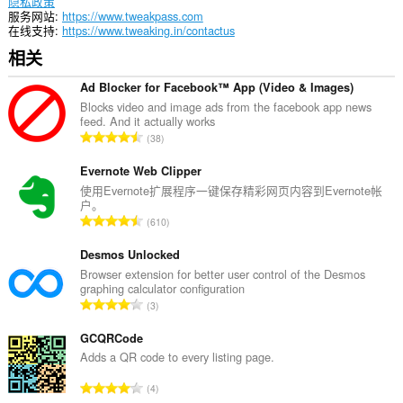
other
隐私政策
installed
服务网站
https://www.tweakpass.com
extensions
在线支持
https://www.tweaking.in/contactus
and
相关
web
pages
to
Ad Blocker for Facebook™ App (Video & Images)
communicate
Blocks video and image ads from the facebook app news
with
feed. And it actually works
this
总
38
extension.
评
分
Evernote Web Clipper
此
扩
次
使用Evernote扩展程序一键保存精彩网页内容到Evernote帐
展
户。
数
可
总
610
：
访
评
问
分
Desmos Unlocked
您
次
Browser extension for better user control of the Desmos
的
graphing calculator configuration
标
数
总
签
3
：
和
评
浏
分
GCQRCode
览
次
Adds a QR code to every listing page.
活
数
动。
总
4
：