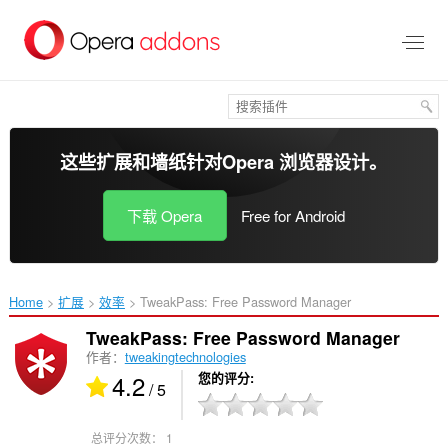
跳
到
主
要
内
容
这些扩展和墙纸针对
Opera 浏览器
设计。
下载 Opera
Free for Android
Home
扩展
效率
TweakPass: Free Password Manager‎
TweakPass: Free Password Manager
作者：
tweakingtechnologies
4.2
您的评分
/ 5
总评分次数：
1