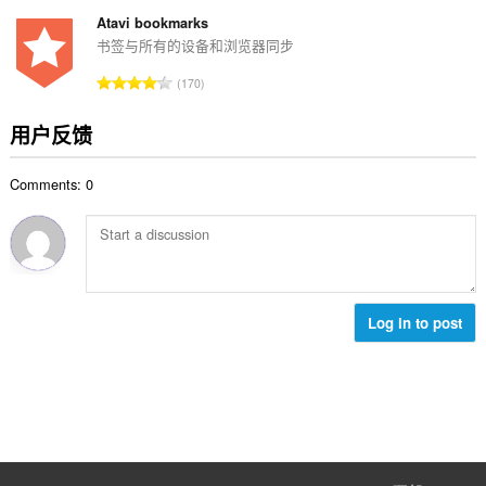
评
分
Atavi bookmarks
次
书签与所有的设备和浏览器同步
数
总
170
：
评
分
用户反馈
次
数
Comments: 0
：
Log in to post