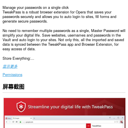
Manage your passwords on a single click
TweakPass is a robust browser extension for Opera that saves your
passwords securely and allows you to auto login to sites, fill forms and
generate secure passwords.
No need to remember multiple passwords as a single, Master Password will
simplify your digital life. Save websites, usernames and passwords in the
Vault and auto login to your sites. Not only this, all the imported and saved
data is synced between the TweakPass app and Browser Extension, for
easy access of data.
Store Everything:...
显示更多
Permissions
屏幕截图
此
扩
展
可
访
问
您
在
所