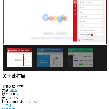
有
网
站
上
的
数
据。
此
扩
展
可
访
问
您
在
某
些
网
站
关于此扩展
上
的
数
下载次数
4732
据。
类别
效率
版本
1.0.6
This
大小
3.7 MB
permission
Last update
Jan. 13, 2020
allows
许可证