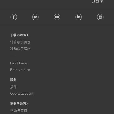
顶部
F
Facebook
Twitter
Youtube
LinkedIn
Instag
o
l
l
o
下载 OPERA
w
O
计算机浏览器
p
移动应用程序
e
r
a
Dev.Opera
Beta version
服务
插件
Opera account
需要帮助吗?
帮助与支持