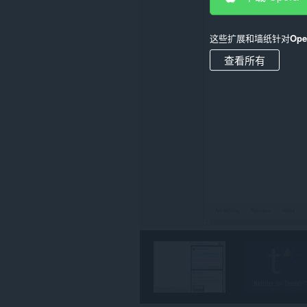
某
些
网
站
这些扩展和墙纸针对
Op
上
的
查看所有
数
据。
此
扩
展
可
访
问
您
的
标
签
和
浏
览
活
动。