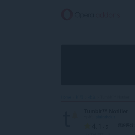
跳
到
主
要
内
容
Home
扩展
社交
Tumblr™ Notifier‎
Tumblr™ Notifier
作者：
philiptholus
4.1
您的评分
/ 5
总评分次数：
3