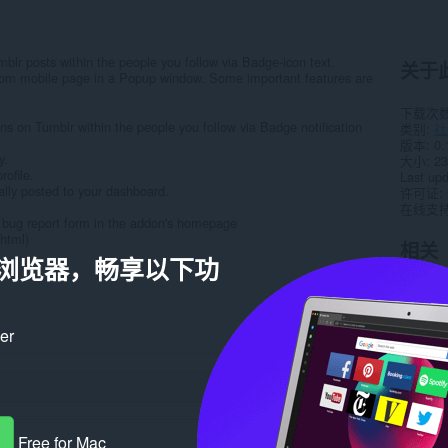
mblr posts within the people you follow via Badge-icon text.
关于
.com mobile page in a Popup window. Some important features are
下载次
ns on Tumblr within the people you follow via Badge notification
类别
社
版本
0.
y.
大小
23
rofile.
Last up
lly posted to your dashboard.
许可证
在线支
the bug report form in the addon's homepage
.html)
相关
a 浏览器，畅享以下功
ker
Free for Mac