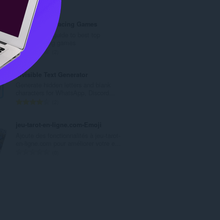
总
0
评
分
Top Android racing Games
次
The ultimate guide to best top
数
android racing games
：
总
2
评
分
Invisible Text Generator
次
Generate hidden letters and blank
数
characters for WhatsApp, Discord...
：
总
2
评
分
jeu-tarot-en-ligne.com•Emoji
次
Ajoute des fonctionnalités à jeu-tarot-
数
en-ligne.com pour améliorer votre e...
：
总
0
评
分
次
数
：