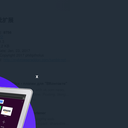
此扩展
数
8756
交
1.3
.2 KB
date
Jan. 23, 2017
Copyright 2017 philiptholus
持
http://mybrowseraddon.com/tumblr-notifier.html
x
VKfox - плагин для "ВКонтакте"
Stay up to date with vk.com news,
even staying offline. Posting, liking...
总
98
评
分
IDE`a URL Shortener
次
Instantly shrink lengthy web
数
addresses into compact, shareable...
：