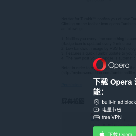
Notifier for Tumblr™ notifies you of new Tu
Clicking on the toolbar icon opens Tumblr
as following:
1. Notifies you every time something happe
(Badge icon is updated every 2 minutes)
2. Low bandwidth usage by RSS technolog
3. Features a quick Tumblr update to your p
4. The new post you compose is automatica
Note: in order to report bugs, please fill 
(http://mybrowseraddon.com/tumblr-notifier
下载 Oper
Permissions
能：
此
屏幕截图
built-in ad bloc
扩
展
电量节省
可
free VPN
访
问
您
在
下载 Opera