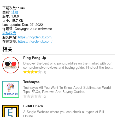
下载次数
1342
类别
辅助
版本
1.0.0
大小
15.7 KB
Last update
Dec. 27, 2022
许可证
Copyright 2022 webverse
隐私政策
服务网站
https://tricyclehub.com/
在线支持
https://tricyclehub.com/
相关
Ping Pong Up
Discover the best ping pong paddles on the market with our
comprehensive reviews and buying guide. Find out the top...
总
1
评
分
Techrayss
次
Techrayss All You Want To Know About Sublimation World
Tips, FAQs, Reviews And Buying Guides.
数
总
0
：
评
分
E-Bill Check
次
A Single Website where you can check all types of Bill
Online.
数