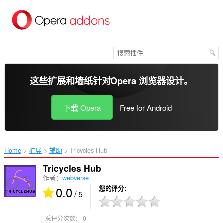
跳
到
主
要
内
容
这些扩展和墙纸针对
Opera 浏览器
设计。
下载 Opera
Free for Android
Home
扩展
辅助
Tricycles Hub‎
Tricycles Hub
作者：
webverse
0.0
您的评分
/ 5
总评分次数：
0