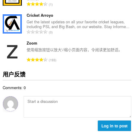
总
1
：
评
分
Cricket Arroyo
次
Get the latest updates on all your favorite cricket leagues,
including PSL and Big Bash, on our website. Stay informe...
数
总
0
：
评
分
Zoom
次
使用缩放按钮以放大\/缩小页面内容，令阅读更加舒适。
数
总
193
：
评
分
用户反馈
次
数
Comments: 0
：
Log in to post