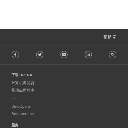
顶部
F
Facebook
Twitter
Youtube
LinkedIn
Instag
o
l
l
o
下载 OPERA
w
O
计算机浏览器
p
移动应用程序
e
r
a
Dev.Opera
Beta version
服务