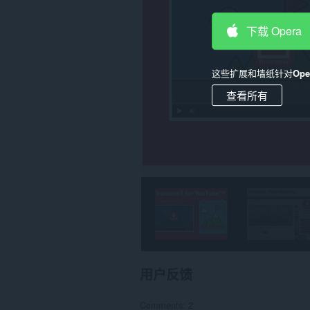
的
数
据。
下载 Opera
此
扩
展
这些扩展和墙纸针对
Op
可
访
查看所有
问
您
的
标
签
和
浏
览
活
动。
用户反馈
Comments: 2