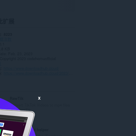
此扩展
数
8223
载次数
0.1
.8 KB
date
Feb. 23, 2023
Copyright 2023 codehemuofficial
策
站
https://www.downloadhub.cloud/
持
https://www.downloadhub.cloud/2023/02/thumbnail.html
x
RawTik
Convert TikTok Videos to mp4 files
with RawTik
总
0
评
分
SaveFrom.net helper
次
Download YouTube, Facebook,