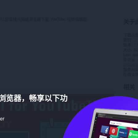
可让您直接从网络浏览器下载 YouTube 视频缩略图。
关于
下载次
类别
下
版本
1.
大小
52
Last up
许可证
隐私政
服务网
在线支
相关
a 浏览器，畅享以下功
ker