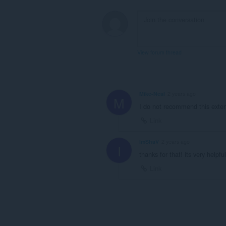
View forum thread
Mike-Neal
2 years ago
M
I do not recommend this exte
Link
ImShaV
2 years ago
I
thanks for that! its very helpful
Link