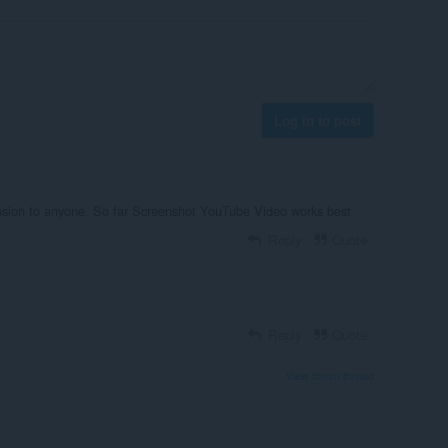
Log in to post
nsion to anyone. So far Screenshot YouTube Video works best
Reply
Quote
Reply
Quote
View forum thread