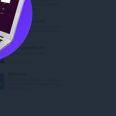
数
VK.com and 40+ sites in one click.
：
总
8192
评
分
Bulk Media Downloader
次
Grab and download media (image
数
and video) sources by monitoring n...
：
总
28
评
分
MobileFlasherBD.com
次
Mobile Repairing Center
数
：
总
5
评
分
MP3Juices
次
The Add-On allows you to download
数
your most-liked YouTube videos as...
：
总
13
评
分
次
数
：