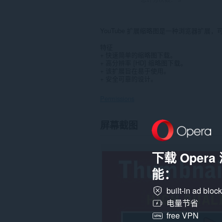
YouTube 扩展缩略图是一种浏览器扩展，
特征
+ 快速简单的缩略图下载。
+ 高分辨率 [HD] 缩略图下载。
+ 该扩展旨在易于使用。
+ 安全可靠的设计。
Permissions
此
屏幕截图
扩
展
可
访
下载 Oper
问
您
能：
在
某
built-in ad bloc
些
网
电量节省
站
free VPN
上