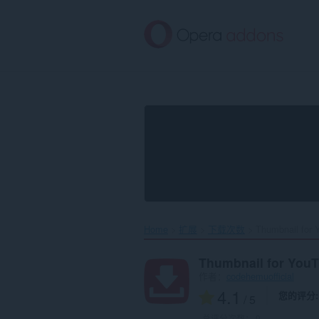
跳
到
主
要
内
容
Home
扩展
下载次数
Thumbnail for 
Thumbnail for You
作者：
codehemuofficial
4.1
您的评分
/ 5
总评分次数：
9