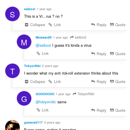
saiboxt
1 year ago
S
This is a Vi...rus ? no ?
Collapse
Link
Reply
Quote
saiboxt
MedwardR
1 year ago
M
@saiboxt
I guess it's kinda a virus
Link
Reply
Quote
TobyorNiki
2 years ago
T
I wonder what my anti rick-roll extension thinks about this
Collapse
Link
Reply
Quote
TobyorNiki
GOOOOOOO
1 year ago
G
@tobyorniki
: same
Link
Reply
Quote
gamerwii117
3 years ago
Funny name. makes it amazing.