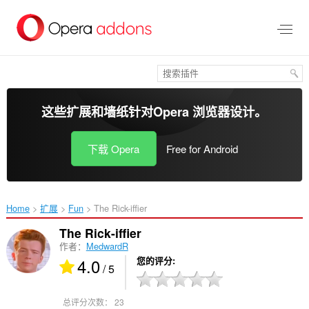
跳
到
主
要
内
容
这些扩展和墙纸针对
Opera 浏览器
设计。
下载 Opera
Free for Android
Home
扩展
Fun
The Rick-iffier‎
The Rick-iffier
作者：
MedwardR
4.0
您的评分
/ 5
总评分次数：
23