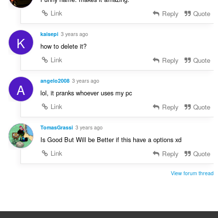
Link
Reply
Quote
kaisepi
3 years ago
K
how to delete it?
Link
Reply
Quote
angelo2008
3 years ago
A
lol, it pranks whoever uses my pc
Link
Reply
Quote
TomasGrassi
3 years ago
Is Good But Will be Better if this have a options xd
Link
Reply
Quote
View forum thread