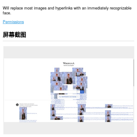
Will replace most images and hyperlinks with an immediately recognizable
face.
Permissions
屏幕截图
此
扩
展
可
访
问
您
在
所
有
网
站
上
的
数
据。