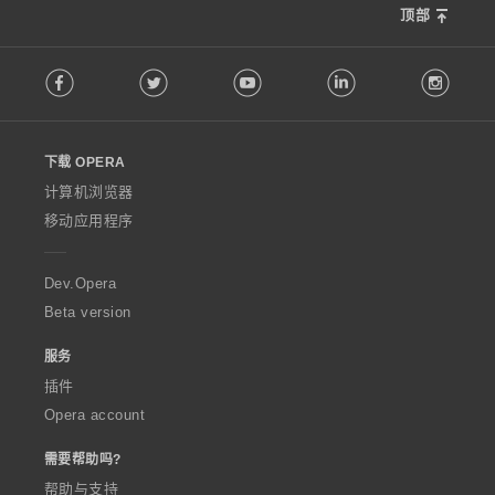
顶部
F
Facebook
Twitter
Youtube
LinkedIn
Instag
o
l
l
o
下载 OPERA
w
O
计算机浏览器
p
移动应用程序
e
r
a
Dev.Opera
Beta version
服务
插件
Opera account
需要帮助吗?
帮助与支持