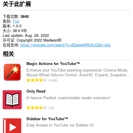
关于此扩展
下载次数
3840
类别
Fun
版本
1.0.0
大小
38.6 KB
Last update
Aug. 26, 2022
许可证
Copyright 2022 MedwardR
在线支持
https://youtube.com/watch?v=dQw4w9WgXcQ&t=42s
相关
Magic Actions for YouTube™
Enhance your YouTube watching experience! Cinema Mode,
Mouse Wheel Volume Control, AutoHD, Expand, Snapshot...
总
1442
评
分
Only Read
次
A feature Packed, customizable reader extension!
数
总
19
：
评
分
Sidebar for YouTube™
次
Easy Access to YouTube via Sidebar UI
数