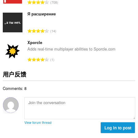
总
708
：
评
分
Я расширение
次
数
总
14
：
评
分
Xporcle
次
Adds real-time multiplayer abilities to Sporcle.com
数
总
1
：
评
分
用户反馈
次
数
Comments: 8
：
View forum thread
Log in to post