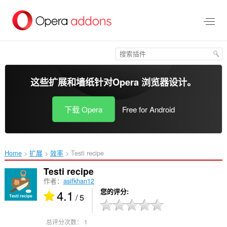
跳
到
主
要
内
容
这些扩展和墙纸针对
Opera 浏览器
设计。
下载 Opera
Free for Android
Home
扩展
效率
Testi recipe‎
Testi recipe
作者：
asifkhan12
4.1
您的评分
/ 5
总评分次数：
1