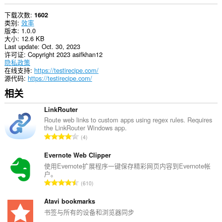
下载次数
1602
类别
效率
版本
1.0.0
大小
12.6 KB
Last update
Oct. 30, 2023
许可证
Copyright 2023 asifkhan12
隐私政策
在线支持
https://testirecipe.com/
源代码
https://testirecipe.com/
相关
LinkRouter
Route web links to custom apps using regex rules. Requires
the LinkRouter Windows app.
总
4
评
分
Evernote Web Clipper
次
使用Evernote扩展程序一键保存精彩网页内容到Evernote帐
户。
数
总
610
：
评
分
Atavi bookmarks
次
书签与所有的设备和浏览器同步
数