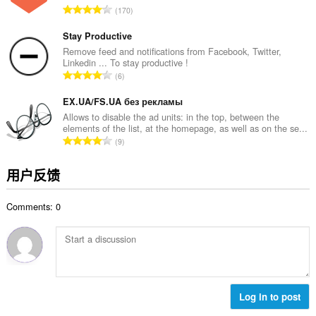
总
170
：
评
分
Stay Productive
次
Remove feed and notifications from Facebook, Twitter,
Linkedin ... To stay productive !
数
总
6
：
评
分
EX.UA/FS.UA без рекламы
次
Allows to disable the ad units: in the top, between the
elements of the list, at the homepage, as well as on the se...
数
总
9
：
评
分
用户反馈
次
数
Comments: 0
：
Log in to post