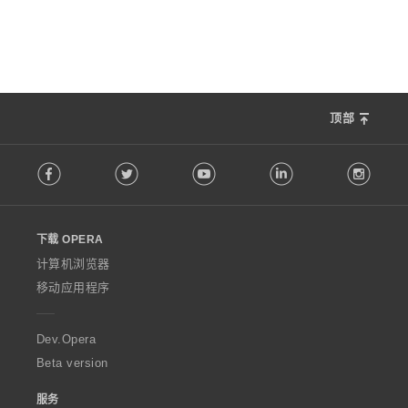
顶部
F
Facebook
Twitter
Youtube
LinkedIn
Instag
o
l
l
o
下载 OPERA
w
O
计算机浏览器
p
移动应用程序
e
r
a
Dev.Opera
Beta version
服务