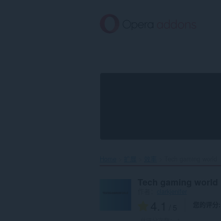
跳
到
主
要
内
容
Home
扩展
效率
Tech gaming world‎
Tech gaming world
作者：
clarkjenifer
4.1
您的评分
/ 5
总评分次数：
1