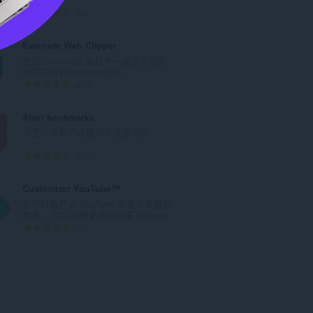
：
总
23
评
分
Evernote Web Clipper
次
使用Evernote扩展程序一键保存精彩
数
网页内容到Evernote帐户。
：
总
610
评
分
Atavi bookmarks
次
书签与所有的设备和浏览器同步
数
：
总
170
评
分
Customizer YouTube™
次
您可以自己从 YouTube 自定义主题和
数
颜色。 你可以做更多的设置 Youtube
：
总
79
评
分
次
数
：