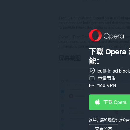
Tech Gaming World Extension is a cutting
experience for both gamers and developers.
to provide innovative features and capabilit
Overall, Tech Gaming World Extension co
experiences, and streamlined development to
immersion, connectivity, and innovation fo
下载 Oper
屏幕截图
能：
built-in ad bloc
电量节省
free VPN
下载 Opera
这些扩展和墙纸针对
Op
查看所有