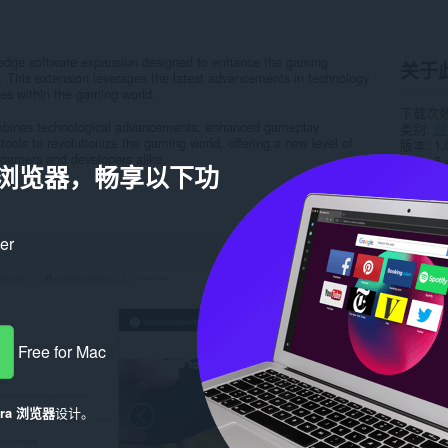
-edge software expansion designed to enhance the gaming
关于
 This extension leverages the latest advancements in technology
ies within the gaming world.
下载次
mbines technological advancements, enhanced gameplay
类别
效
ols to revolutionize the gaming world, offering a new level of
版本
1.
r gamers and developers alike.
大小
6.
a 浏览器，畅享以下功
Last up
许可证
隐私政
服务网
ker
相关
Free for Mac
era 浏览器
设计。