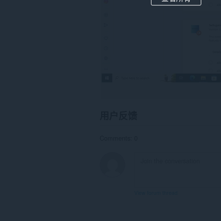
用户反馈
Comments: 0
View forum thread