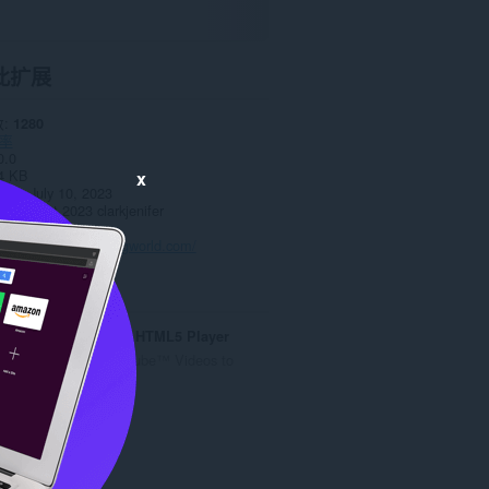
此扩展
数
1280
率
0.0
4 KB
x
date
July 10, 2023
Copyright 2023 clarkjenifer
策
站
https://techgamingworld.com/
YouTube™ All HTML5 Player
Switch All YouTube™ Videos to
HTML5 Player
总
6
评
分
微博环卫工
次
数