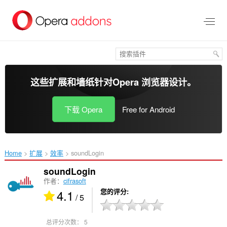
跳
到
主
要
内
容
这些扩展和墙纸针对
Opera 浏览器
设计。
下载 Opera
Free for Android
Home
扩展
效率
soundLogin‎
soundLogin
作者：
cifrasoft
4.1
您的评分
/ 5
总评分次数：
5