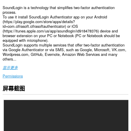
SoundLogin is a technology that simplifies two-factor authentication
process.
To use it install SoundLogin Authenticator app on your Android
(https://play.google.com/store/apps/details?
id=com.cifrasoft.cifrasoftauthenticator) or iOS
(https://itunes.apple.com/us/app/soundlogin/id918478376) device and
browser extension on your PC or Notebook (PC or Notebook should be
equipped with microphone).
SoundLogin supports multiple services that offer two-factor authentication
via Google Authenticator or via SMS, such as Google, Microsoft, VK.com,
Wordpress.com, GitHub, Evernote, Amazon Web Services and many
others...
显示更多
Permissions
屏幕截图
此
扩
展
可
访
问
您
在
所
有