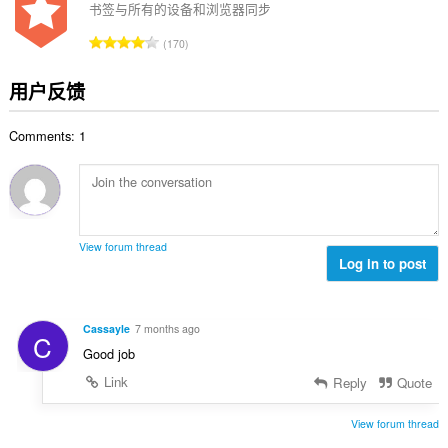
次
书签与所有的设备和浏览器同步
数
总
170
：
评
分
用户反馈
次
数
Comments: 1
：
View forum thread
Log in to post
Cassayle
7 months ago
C
Good job
Link
Reply
Quote
View forum thread