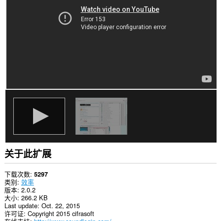
网
站
上
的
数
据。
此
扩
展
可
访
问
您
的
标
签
和
浏
关于此扩展
览
活
动。
下载次数
5297
类别
效率
版本
2.0.2
大小
266.2 KB
Last update
Oct. 22, 2015
许可证
Copyright 2015 cifrasoft