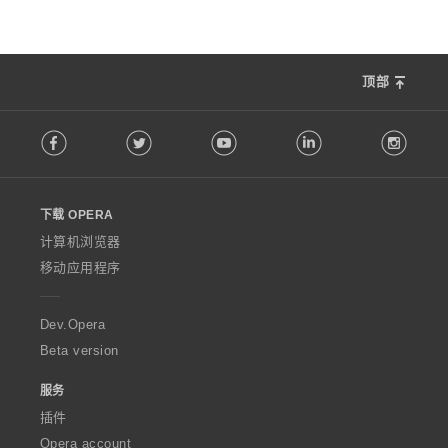
顶部
F
Facebook
Twitter
Youtube
LinkedIn
Instag
o
l
l
o
下载 OPERA
w
O
计算机浏览器
p
移动应用程序
e
r
a
Dev.Opera
Beta version
服务
插件
Opera account