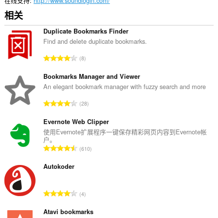
在线支持
http://www.soundlogin.com/
相关
Duplicate Bookmarks Finder
Find and delete duplicate bookmarks.
总
8
评
分
Bookmarks Manager and Viewer
次
An elegant bookmark manager with fuzzy search and more
数
总
28
：
评
分
Evernote Web Clipper
次
使用Evernote扩展程序一键保存精彩网页内容到Evernote帐
户。
数
总
610
：
评
分
Autokoder
次
数
总
4
：
评
分
Atavi bookmarks