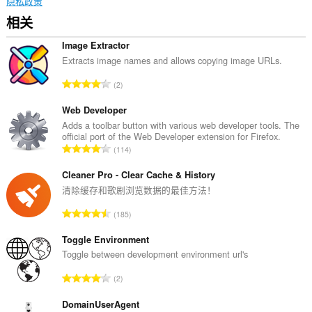
隐私政策
相关
Image Extractor
Extracts image names and allows copying image URLs.
总
2
评
分
Web Developer
次
Adds a toolbar button with various web developer tools. The
official port of the Web Developer extension for Firefox.
数
总
114
：
评
分
Cleaner Pro - Clear Cache & History
次
清除缓存和歌剧浏览数据的最佳方法！
数
总
185
：
评
分
Toggle Environment
次
Toggle between development environment url's
数
总
2
：
评
分
DomainUserAgent