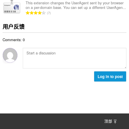
次
This extension changes the UserAgent sent by your browser
on a per-domain base. You can set up a different UserAgen...
数
总
7
：
评
分
用户反馈
次
数
Comments: 0
：
Log in to post
顶部