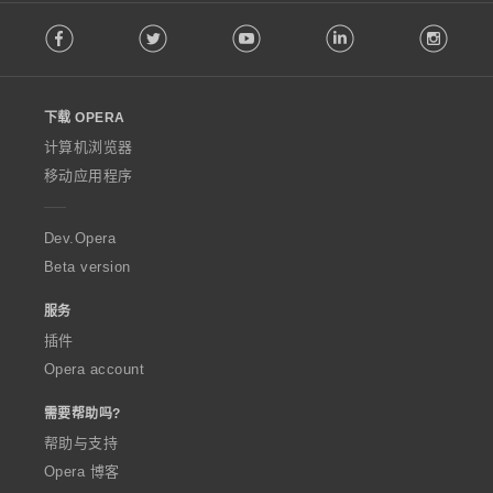
F
Facebook
Twitter
Youtube
LinkedIn
Instag
o
l
l
o
下载 OPERA
w
O
计算机浏览器
p
移动应用程序
e
r
a
Dev.Opera
Beta version
服务
插件
Opera account
需要帮助吗?
帮助与支持
Opera 博客