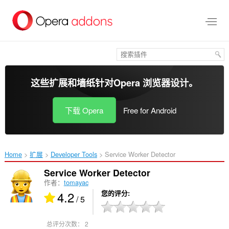
跳
到
主
要
内
容
这些扩展和墙纸针对
Opera 浏览器
设计。
下载 Opera
Free for Android
Home
扩展
Developer Tools
Service Worker Detector‎
Service Worker Detector
作者：
tomayac
4.2
您的评分
/ 5
总评分次数：
2