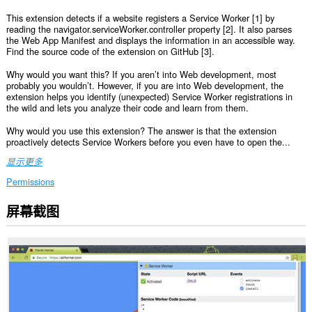
This extension detects if a website registers a Service Worker [1] by
reading the navigator.serviceWorker.controller property [2]. It also parses
the Web App Manifest and displays the information in an accessible way.
Find the source code of the extension on GitHub [3].
Why would you want this? If you aren’t into Web development, most
probably you wouldn’t. However, if you are into Web development, the
extension helps you identify (unexpected) Service Worker registrations in
the wild and lets you analyze their code and learn from them.
Why would you use this extension? The answer is that the extension
proactively detects Service Workers before you even have to open the...
显示更多
Permissions
屏幕截图
此
扩
展
可
访
问
您
在
所