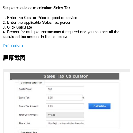
Simple calculator to calculate Sales Tax.
1. Enter the Cost or Price of good or service
2. Enter the applicable Sales Tax percent
3. Click Calculate
4. Repeat for multiple transactions if required and you can see all the
calculated tax amount in the list below
Permissions
屏幕截图
此
扩
展
可
访
问
您
在
某
些
网
站
上
的
数
据。