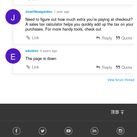
JosefNewgarden
1 year ago
J
Need to figure out how much extra you’re paying at checkout?
A sales tax calculator helps you quickly add up the tax on your
purchases. For more handy tools, check out
Link
Reply
Quote
eduleon
4 years ago
E
The page is down
Link
Reply
Quote
View forum thread
顶部
F
Facebook
Twitter
Youtube
LinkedIn
Instag
o
l