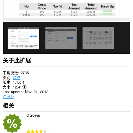
此
扩
展
可
访
问
您
的
标
签
和
浏
关于此扩展
览
活
动。
下载次数
2735
类别
购物
This
版本
1.1.0.1
extension
大小
12.4 KB
can
Last update
Nov. 21, 2013
store
许可证
an
相关
unlimited
amount
of
Otzovis
client-
side
data.
总
2