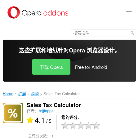
跳
到
主
要
内
容
这些扩展和墙纸针对
Opera 浏览器
设计。
下载 Opera
Free for Android
Home
扩展
购物
Sales Tax Calculator‎
Sales Tax Calculator
作者：
tejjiapps
4.1
您的评分
/ 5
总评分次数：
1