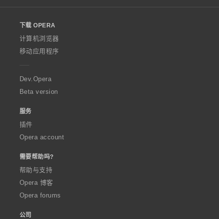
l
o
下载 OPERA
w
O
计算机浏览器
p
移动应用程序
e
r
a
Dev.Opera
Beta version
服务
插件
Opera account
需要帮助吗?
帮助与支持
Opera 博客
Opera forums
公司