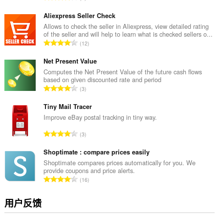
评
分
Aliexpress Seller Check
次
Allows to check the seller in Aliexpress, view detailed rating
of the seller and will help to learn what is checked sellers o...
数
总
12
：
评
分
Net Present Value
次
Computes the Net Present Value of the future cash flows
based on given discounted rate and period
数
总
3
：
评
分
Tiny Mail Tracer
次
Improve eBay postal tracking in tiny way.
数
总
3
：
评
分
Shoptimate : compare prices easily
次
Shoptimate compares prices automatically for you. We
provide coupons and price alerts.
数
总
16
：
评
分
用户反馈
次
数