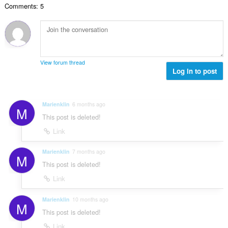
Comments: 5
：
View forum thread
Log in to post
Marienklin
6 months ago
M
This post is deleted!
Link
Marienklin
7 months ago
M
This post is deleted!
Link
Marienklin
10 months ago
M
This post is deleted!
Link