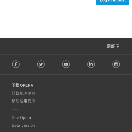
顶部
F
Facebook
Twitter
Youtube
LinkedIn
Instag
o
l
l
o
下载 OPERA
w
O
计算机浏览器
p
移动应用程序
e
r
a
Dev.Opera
Beta version