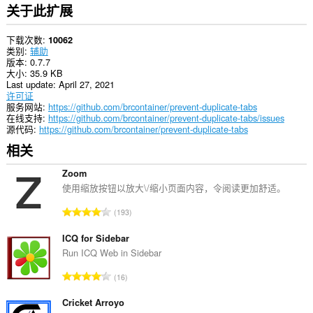
关于此扩展
下载次数
10062
类别
辅助
版本
0.7.7
大小
35.9 KB
Last update
April 27, 2021
许可证
服务网站
https://github.com/brcontainer/prevent-duplicate-tabs
在线支持
https://github.com/brcontainer/prevent-duplicate-tabs/issues
源代码
https://github.com/brcontainer/prevent-duplicate-tabs
相关
Zoom
使用缩放按钮以放大\/缩小页面内容，令阅读更加舒适。
总
193
评
分
ICQ for Sidebar
次
Run ICQ Web in Sidebar
数
总
16
：
评
分
Cricket Arroyo