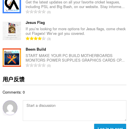
次
Get the latest updates on all your favorite cricket leagues,
including PSL and Big Bash, on our website. Stay informe...
数
总
0
：
评
分
Jesus Flag
次
If you’re looking for more options for Jesus flags, come check
out Flagwix! We’ve got you covered.
数
总
3
：
评
分
Beem Build
次
START MAKE YOUR PC BUILD MOTHERBOARDS
MONITORS POWER SUPPLIES GRAPHICS CARDS CP...
数
总
0
：
评
分
用户反馈
次
数
Comments: 0
：
Log in to post