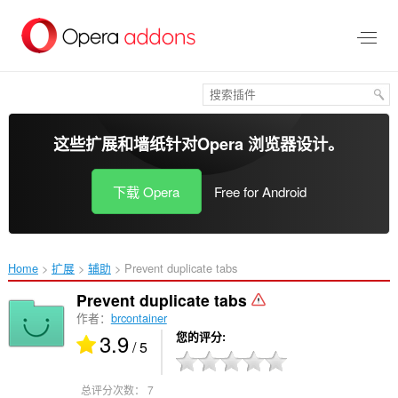
跳
到
主
要
内
容
这些扩展和墙纸针对
Opera 浏览器
设计。
下载 Opera
Free for Android
Home
扩展
辅助
Prevent duplicate tabs‎
Prevent duplicate tabs
作者：
brcontainer
3.9
您的评分
/ 5
总评分次数：
7