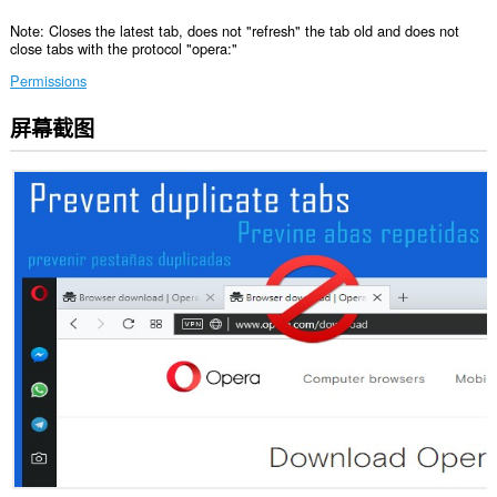
Note: Closes the latest tab, does not "refresh" the tab old and does not
close tabs with the protocol "opera:"
Permissions
屏幕截图
此
扩
展
可
访
问
您
的
标
签
和
浏
览
活
动。