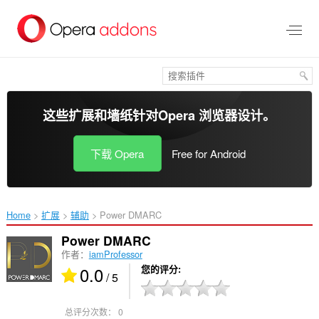
跳
到
主
要
内
容
这些扩展和墙纸针对
Opera 浏览器
设计。
下载 Opera
Free for Android
Home
扩展
辅助
Power DMARC‎
Power DMARC
作者：
iamProfessor
0.0
您的评分
/ 5
总评分次数：
0