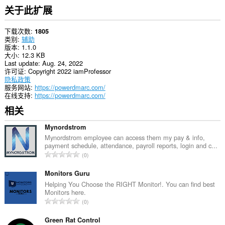
关于此扩展
下载次数
1805
类别
辅助
版本
1.1.0
大小
12.3 KB
Last update
Aug. 24, 2022
许可证
Copyright 2022 iamProfessor
隐私政策
服务网站
https://powerdmarc.com/
在线支持
https://powerdmarc.com/
相关
Mynordstrom
Mynordstrom employee can access them my pay & info,
payment schedule, attendance, payroll reports, login and c...
总
0
评
分
Monitors Guru
次
Helping You Choose the RIGHT Monitor!. You can find best
Monitors here.
数
总
0
：
评
分
Green Rat Control