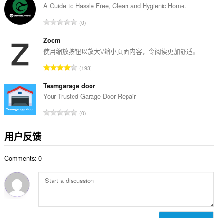
次
A Guide to Hassle Free, Clean and Hygienic Home.
数
总
0
：
评
分
Zoom
次
使用缩放按钮以放大\/缩小页面内容，令阅读更加舒适。
数
总
193
：
评
分
Teamgarage door
次
Your Trusted Garage Door Repair
数
总
0
：
评
分
用户反馈
次
数
Comments: 0
：