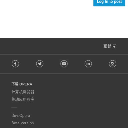
Log in to post
顶部
F
Facebook
Twitter
Youtube
LinkedIn
Instag
o
l
l
o
下载 OPERA
w
O
计算机浏览器
p
移动应用程序
e
r
a
Dev.Opera
Beta version