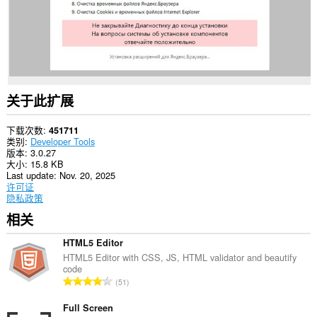
的
数
据。
This
extension
can
exchange
messages
关于此扩展
with
programs
other
下载次数
451711
than
类别
Developer Tools
Opera.
版本
3.0.27
大小
15.8 KB
此
Last update
Nov. 20, 2025
扩
许可证
展
隐私政策
可
相关
访
问
您
HTML5 Editor
的
HTML5 Editor with CSS, JS, HTML validator and beautify
标
code
签
总
51
和
评
浏
分
览
Full Screen