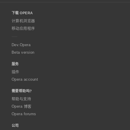
l
o
下载 OPERA
w
O
计算机浏览器
p
移动应用程序
e
r
a
Dev.Opera
Beta version
服务
插件
Opera account
需要帮助吗?
帮助与支持
Opera 博客
Opera forums
公司