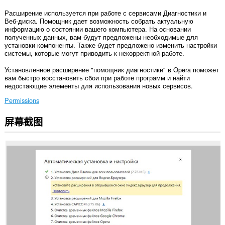
Расширение используется при работе с сервисами Диагностики и
Веб-диска. Помощник дает возможность собрать актуальную
информацию о состоянии вашего компьютера. На основании
полученных данных, вам будут предложены необходимые для
установки компоненты. Также будет предложено изменить настройки
системы, которые могут приводить к некорректной работе.
Установленное расширение "помощник диагностики" в Opera поможет
вам быстро восстановить сбои при работе программ и найти
недостающие элементы для использования новых сервисов.
Permissions
屏幕截图
此
扩
展
可
访
问
您
在
某
些
网
站
上