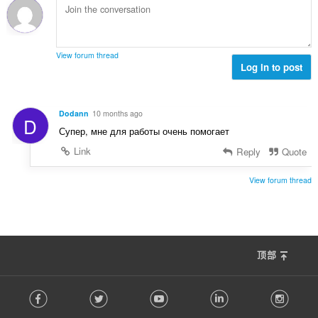
View forum thread
Log in to post
Dodann
10 months ago
D
Супер, мне для работы очень помогает
Link
Reply
Quote
View forum thread
顶部
F
Facebook
Twitter
Youtube
LinkedIn
Instag
o
l