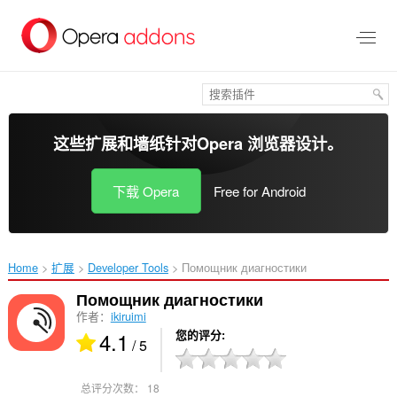
跳
到
主
要
内
容
这些扩展和墙纸针对
Opera 浏览器
设计。
下载 Opera
Free for Android
Home
扩展
Developer Tools
Помощник диагностики‎
Помощник диагностики
作者：
ikiruimi
4.1
您的评分
/ 5
总评分次数：
18