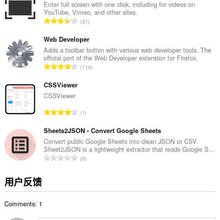
活
次
Enter full screen with one click, including for videos on
动。
YouTube, Vimeo, and other sites.
数
总
31
：
评
分
Web Developer
次
Adds a toolbar button with various web developer tools. The
official port of the Web Developer extension for Firefox.
数
总
114
：
评
分
CSSViewer
次
CSSViewer
数
总
1
：
评
分
Sheets2JSON - Convert Google Sheets
次
Convert public Google Sheets into clean JSON or CSV.
Sheet2JSON is a lightweight extractor that reads Google S...
数
总
0
：
评
分
用户反馈
次
数
Comments: 1
：