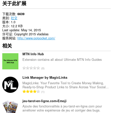
关于此扩展
下载次数
6639
类别
社交
版本
1.0
大小
12.2 KB
Last update
May 14, 2015
许可证
Copyright 2015 vladalas
服务网站
http://www.poipocket.com/
相关
MTN Info Hub
Extension contains all about Ultimate MTN Info Guides
总
0
评
分
Link Manager by MagicLinks
次
MagicLinks: Your Favorite Tool to Create Money Making,
Ready-to-Shop Product Links to Share Across Your Social...
数
总
1
：
评
分
jeu-tarot-en-ligne.com•Emoji
次
Ajoute des fonctionnalités à jeu-tarot-en-ligne.com pour
améliorer votre expérience de jeu et corriger des bugs.
数