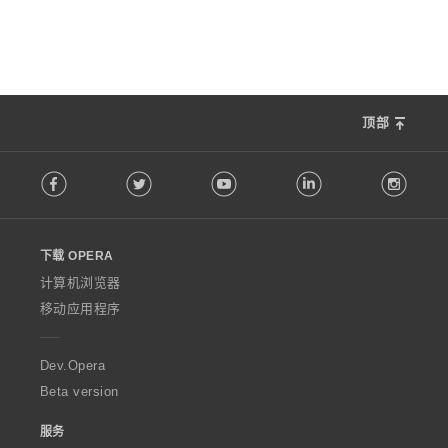
顶部
F
Facebook
Twitter
Youtube
LinkedIn
Instag
o
l
l
o
下载 OPERA
w
O
计算机浏览器
p
移动应用程序
e
r
a
Dev.Opera
Beta version
服务