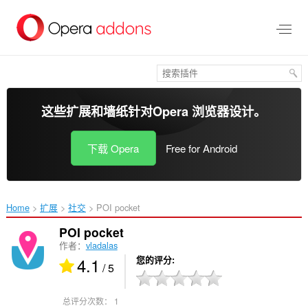
跳
到
主
要
内
容
这些扩展和墙纸针对
Opera 浏览器
设计。
下载 Opera
Free for Android
Home
扩展
社交
POI pocket‎
POI pocket
作者：
vladalas
4.1
您的评分
/ 5
总评分次数：
1