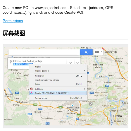
Create new POI in www.poipocket.com. Select text (address, GPS
coordinates...),right click and choose Create POI.
Permissions
屏幕截图
此
扩
展
可
访
问
您
在
某
些
网
站
上
的
数
据。