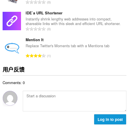
总
0
：
评
分
IDE`a URL Shortener
次
Instantly shrink lengthy web addresses into compact,
shareable links with this sleek and efficient URL shortener.
数
总
0
：
评
分
Mention It
次
Replace Twitter's Moments tab with a Mentions tab
数
总
1
：
评
分
用户反馈
次
数
Comments: 0
：
Log in to post