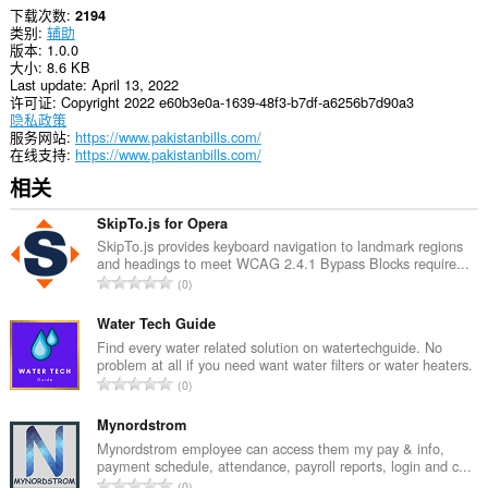
下载次数
2194
类别
辅助
版本
1.0.0
大小
8.6 KB
Last update
April 13, 2022
许可证
Copyright 2022 e60b3e0a-1639-48f3-b7df-a6256b7d90a3
隐私政策
服务网站
https://www.pakistanbills.com/
在线支持
https://www.pakistanbills.com/
相关
SkipTo.js for Opera
SkipTo.js provides keyboard navigation to landmark regions
and headings to meet WCAG 2.4.1 Bypass Blocks require...
总
0
评
分
Water Tech Guide
次
Find every water related solution on watertechguide. No
problem at all if you need want water filters or water heaters.
数
总
0
：
评
分
Mynordstrom
次
Mynordstrom employee can access them my pay & info,
payment schedule, attendance, payroll reports, login and c...
数
总
0