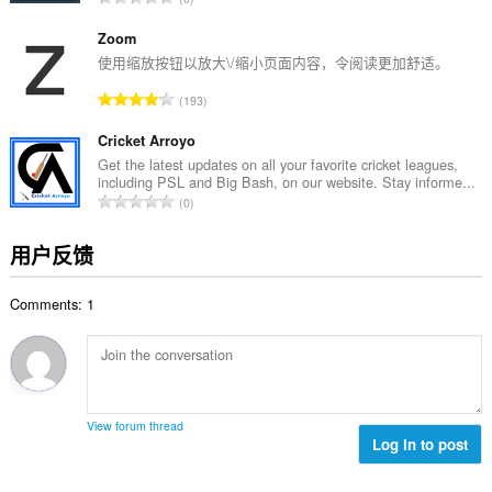
：
评
分
Zoom
次
使用缩放按钮以放大\/缩小页面内容，令阅读更加舒适。
数
总
193
：
评
分
Cricket Arroyo
次
Get the latest updates on all your favorite cricket leagues,
including PSL and Big Bash, on our website. Stay informe...
数
总
0
：
评
分
用户反馈
次
数
Comments: 1
：
View forum thread
Log in to post