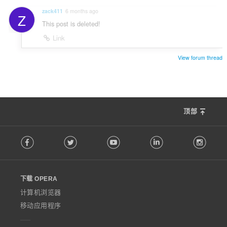
zack411
6 months ago
Z
This post is deleted!
Link
View forum thread
顶部
F
Facebook
Twitter
Youtube
LinkedIn
Instag
o
l
l
o
下载 OPERA
w
O
计算机浏览器
p
移动应用程序
e
r