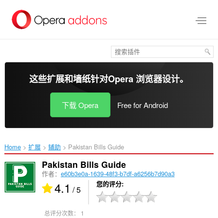
跳
到
主
要
内
容
这些扩展和墙纸针对
Opera 浏览器
设计。
下载 Opera
Free for Android
Home
扩展
辅助
Pakistan Bills Guide‎
Pakistan Bills Guide
作者：
e60b3e0a-1639-48f3-b7df-a6256b7d90a3
4.1
您的评分
/ 5
总评分次数：
1