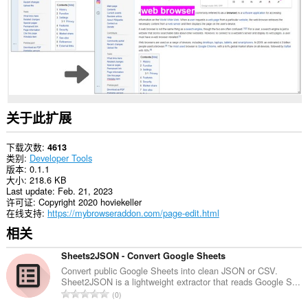
关于此扩展
下载次数
4613
类别
Developer Tools
版本
0.1.1
大小
218.6 KB
Last update
Feb. 21, 2023
许可证
Copyright 2020 hoviekeller
在线支持
https://mybrowseraddon.com/page-edit.html
相关
Sheets2JSON - Convert Google Sheets
Convert public Google Sheets into clean JSON or CSV.
Sheet2JSON is a lightweight extractor that reads Google S...
总
0
评