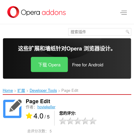
跳
到
主
要
内
容
这些扩展和墙纸针对
Opera 浏览器
设计。
下载 Opera
Free for Android
Home
扩展
Developer Tools
Page Edit‎
Page Edit
作者：
hoviekeller
4.0
您的评分
/ 5
总评分次数：
5