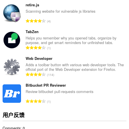
分
retire.js
次
Scanning website for vulnerable js libraries
数
总
4
：
评
分
TabZen
次
Helps you remember why you opened tabs, organize by
purpose, and get smart reminders for unfinished tabs.
数
总
1
：
评
分
Web Developer
次
Adds a toolbar button with various web developer tools. The
official port of the Web Developer extension for Firefox.
数
总
114
：
评
分
Bitbucket PR Reviewer
次
Review bitbucket pull-requests comments
数
总
1
：
评
分
用户反馈
次
数
Comments: 0