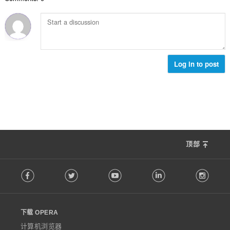
：
Log in to post
顶部
F
Facebook
Twitter
Youtube
LinkedIn
Instag
o
l
l
o
下载 OPERA
w
O
计算机浏览器