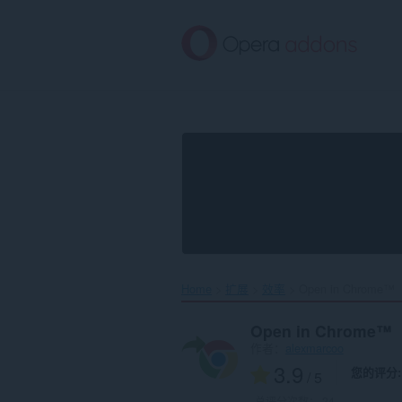
跳
到
主
要
内
容
Home
扩展
效率
Open in Chrome™‎
Open in Chrome™
作者：
alexmarcoo
3.9
您的评分
/ 5
总评分次数：
24