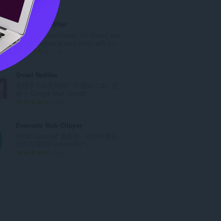
总
8
评
分
iCloud™ Notifier
次
Get Badge notification for iCloud and
数
instant access to your inbox with ju...
：
总
13
评
分
Gmail Notifier
次
支持多个标签和帐户的通知工具，适
数
用于 Google Mail (Gmail)
：
总
288
评
分
Evernote Web Clipper
次
使用Evernote扩展程序一键保存精彩
数
网页内容到Evernote帐户。
：
总
610
评
分
次
数
：