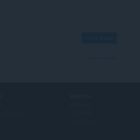
Log in to post
View forum thread
务
需要帮助吗?
件
帮助与支持
era account
Opera 博客
Opera forums