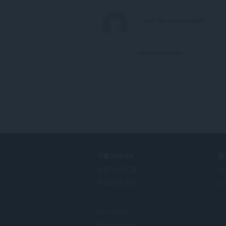
展
可
访
问
您
的
View forum thread
标
签
和
浏
览
活
动。
下载 OPERA
服
计算机浏览器
插
移动应用程序
Op
Dev.Opera
Beta version