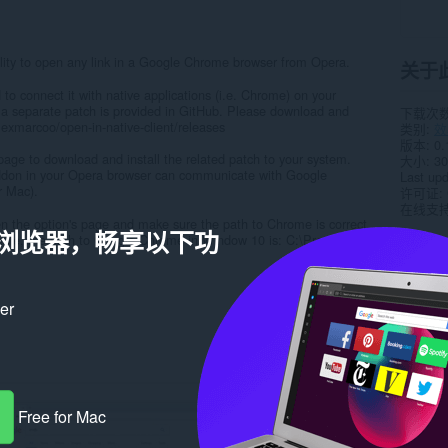
ity to open any link in a Google Chrome browser from Opera.
关于
 to connect it with native applications (i.e. Chrome) on your
 a separate patch is provided in GitHub. Please download and
下载次
alexmarcoo/open-in-native-client/releases
类别
效
版本
0.
page to download and install the related patch to your system.
大小
30
addon in your Opera browser can communicate with Google
Last up
r Mac).
许可证
在线支
n the option's page and make sure the path to Chrome is correct
a 浏览器，畅享以下功
ple, the path to Google Chrome in Window 10 is: C:\Program...
相关
ker
Free for Mac