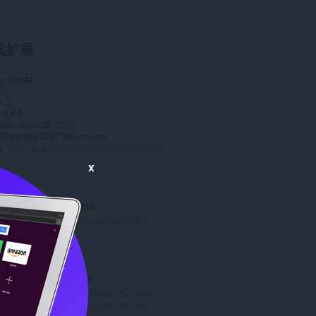
此扩展
数
62649
率
1.2
.9 KB
date
June 28, 2017
Copyright 2017 alexmarcoo
持
http://mybrowseraddon.com/open-in-chrome.html
x
Atavi bookmarks
书签与所有的设备和浏览器同步
总
170
评
分
Mouse Gestures
次
Extension that provides the ability to
数
define mouse gestures that will run...
：