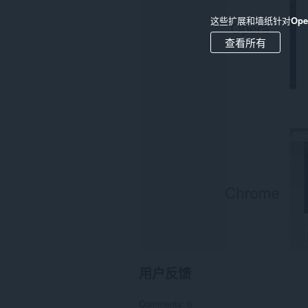
在
这些扩展和墙纸针对
Op
所
有
查看所有
网
站
上
的
数
据。
This
extension
can
create
rich
notifications
and
display
them
to
you
in
the
system
用户反馈
tray.
此
Comments: 0
扩