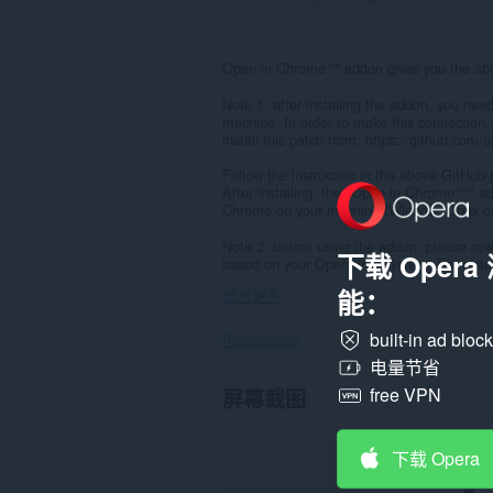
Open in Chrome™ addon gives you the abil
Note 1: after installing the addon, you need
machine. In order to make this connection,
install this patch from: https://github.com/
Follow the instruction in the above GitHub 
After installing, the "Open in Chrome™" 
Chrome on your machine (Window, Linux o
Note 2: before using the addon, please ope
下载 Oper
based on your Operating System. For exam
能：
显示更多
built-in ad bloc
Permissions
电量节省
此
free VPN
屏幕截图
扩
展
可
下载 Opera
访
问
您