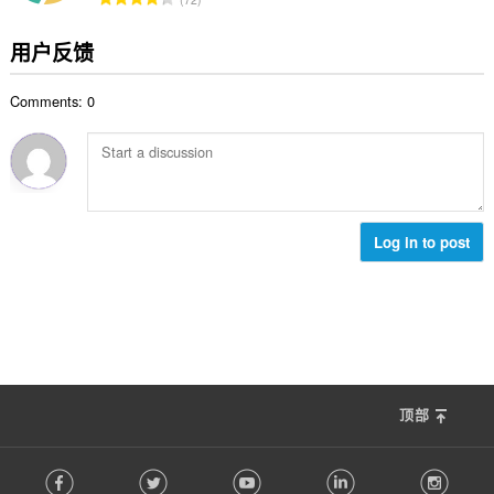
：
评
分
用户反馈
次
数
Comments: 0
：
Log in to post
顶部
F
Facebook
Twitter
Youtube
LinkedIn
Instag
o