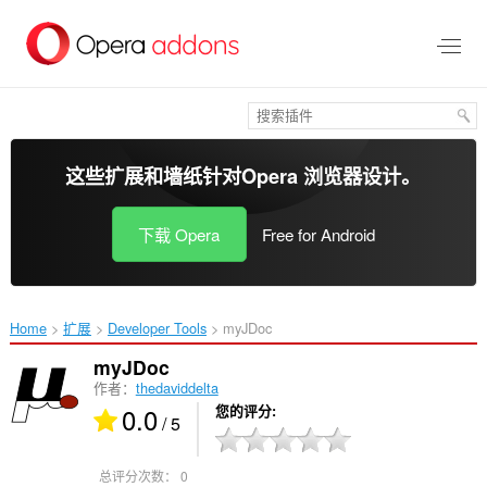
跳
到
主
要
内
容
这些扩展和墙纸针对
Opera 浏览器
设计。
下载 Opera
Free for Android
Home
扩展
Developer Tools
myJDoc‎
myJDoc
作者：
thedaviddelta
0.0
您的评分
/ 5
总评分次数：
0