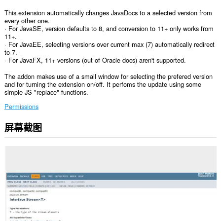
This extension automatically changes JavaDocs to a selected version from
every other one.
· For JavaSE, version defaults to 8, and conversion to 11+ only works from
11+.
· For JavaEE, selecting versions over current max (7) automatically redirect
to 7.
· For JavaFX, 11+ versions (out of Oracle docs) aren't supported.
The addon makes use of a small window for selecting the prefered version
and for turning the extension on/off. It perfoms the update using some
simple JS "replace" functions.
Permissions
屏幕截图
此
扩
展
可
访
问
您
在
某
些
网
站