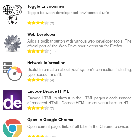
Toggle Environment
Toggle between development environment url's
总
2
评
分
Web Developer
次
Adds a toolbar button with various web developer tools. The
official port of the Web Developer extension for Firefox.
数
总
114
：
评
分
Network Information
次
Useful information about your system's connection including,
type, speed, and rtt.
数
总
4
：
评
分
Encode Decode HTML
次
Encode HTML to show it in the HTML pages a code instead
of rendered HTML. Decode HTML to convert it back to HT...
数
总
7
：
评
分
Open in Google Chrome
次
Open current page, link, or all tabs in the Chrome browser.
数
总
72