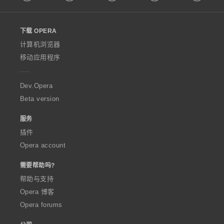
l
l
o
下载 OPERA
w
O
计算机浏览器
p
移动应用程序
e
r
a
Dev.Opera
Beta version
服务
插件
Opera account
需要帮助吗?
帮助与支持
Opera 博客
Opera forums