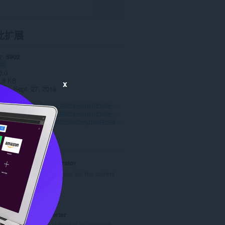
此扩展
数
5902
率
0.0
.8 KB
x
date
Sept. 27, 2018
站
https://github.com/bartholomej/modx-manager-switch
持
https://github.com/bartholomej/modx-manager-switch
https://github.com/bartholomej/modx-manager-switch
QR Code Generator
Generate QR codes for the current
page or any link.
总
3
评
分
Video Converter
次
Convert any video file to selected