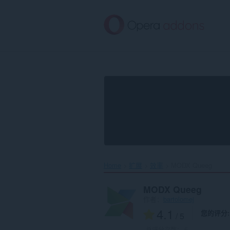
跳
到
主
要
内
容
Home
扩展
效率
MODX Queeg‎
MODX Queeg
作者：
bartolomej
4.1
您的评分
/ 5
总评分次数：
5