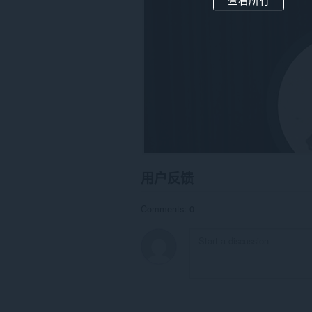
据。
此
扩
展
可
访
问
您
的
标
签
和
浏
览
活
用户反馈
动。
Comments: 0