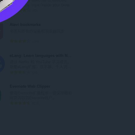
数
formats (i.e. mp4) inside your brow...
：
总
10
评
分
Atavi bookmarks
次
书签与所有的设备和浏览器同步
数
：
总
170
评
分
eLang: Learn languages with Netflix & Youtube
次
通过 Netflix 和 YouTube 学习语言。
数
智能eLang扩展：双字幕、个人词...
：
总
20
评
分
Evernote Web Clipper
次
使用Evernote扩展程序一键保存精彩
数
网页内容到Evernote帐户。
：
总
610
评
分
次
数
：