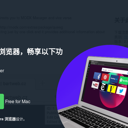
directs you to MODX Manager and vice versa.
关于
 http://modx.com/extras/package/queeg
itng just by one click and it provides additional information about
下载次
类别
效
版本
2.
大小
45
a 浏览器，畅享以下功
Last up
许可证
服务网
在线支
源代码
ker
相关
Free for Mac
era 浏览器
设计。