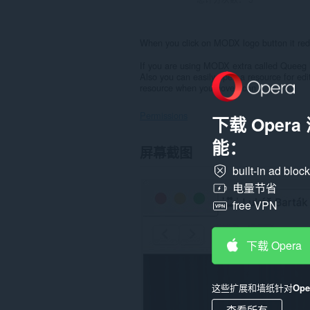
When you click on MODX logo button it re
If you are using MODX extra called Queeg
Also you can easily open a resource for edit
resource when you hover icon.
Permissions
下载 Oper
能：
此
屏幕截图
扩
展
built-in ad bloc
可
电量节省
访
问
free VPN
您
在
所
下载 Opera
有
网
站
上
这些扩展和墙纸针对
Op
的
数
查看所有