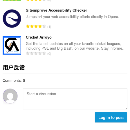
：
评
分
Siteimprove Accessibility Checker
次
Jumpstart your web accessibility efforts directly in Opera.
数
总
1
：
评
分
Cricket Arroyo
次
Get the latest updates on all your favorite cricket leagues,
including PSL and Big Bash, on our website. Stay informe...
数
总
0
：
评
分
用户反馈
次
数
Comments: 0
：
Log in to post