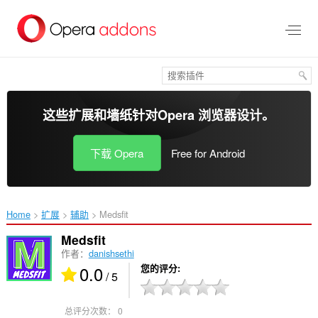
跳
到
主
要
内
容
这些扩展和墙纸针对
Opera 浏览器
设计。
下载 Opera
Free for Android
Home
扩展
辅助
Medsfit ‎
Medsfit
作者：
danishsethi
0.0
您的评分
/ 5
总评分次数：
0