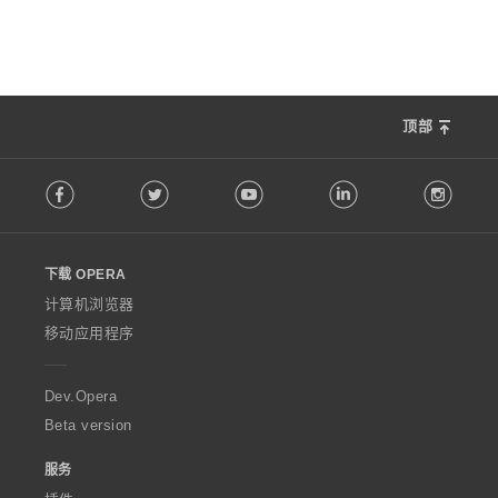
顶部
F
Facebook
Twitter
Youtube
LinkedIn
Instag
o
l
l
o
下载 OPERA
w
O
计算机浏览器
p
移动应用程序
e
r
a
Dev.Opera
Beta version
服务