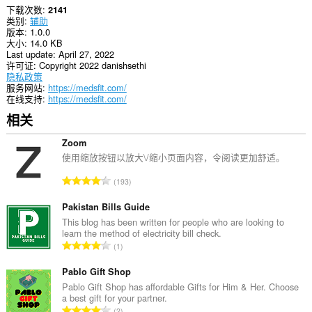
下载次数
2141
类别
辅助
版本
1.0.0
大小
14.0 KB
Last update
April 27, 2022
许可证
Copyright 2022 danishsethi
隐私政策
服务网站
https://medsfit.com/
在线支持
https://medsfit.com/
相关
Zoom
使用缩放按钮以放大\/缩小页面内容，令阅读更加舒适。
总
193
评
分
Pakistan Bills Guide
次
This blog has been written for people who are looking to
learn the method of electricity bill check.
数
总
1
：
评
分
Pablo Gift Shop
次
Pablo Gift Shop has affordable Gifts for Him & Her. Choose
a best gift for your partner.
数
总
2