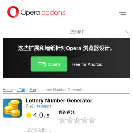
跳
到
主
要
内
容
这些扩展和墙纸针对
Opera 浏览器
设计。
下载 Opera
Free for Android
Home
扩展
Fun
Lottery Number Generator‎
Lottery Number Generator
作者：
tejjiapps
4.0
您的评分
/ 5
总评分次数：
5