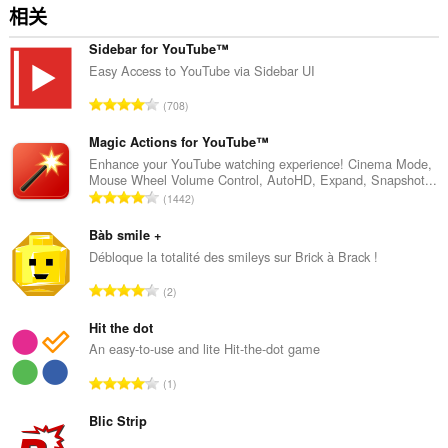
an
相关
unlimited
amount
of
Sidebar for YouTube™
client-
Easy Access to YouTube via Sidebar UI
side
data.
总
708
评
分
Magic Actions for YouTube™
次
Enhance your YouTube watching experience! Cinema Mode,
Mouse Wheel Volume Control, AutoHD, Expand, Snapshot...
数
总
1442
：
评
分
Bàb smile +
次
Débloque la totalité des smileys sur Brick à Brack !
数
总
2
：
评
分
Hit the dot
次
An easy-to-use and lite Hit-the-dot game
数
总
1
：
评
分
Blic Strip
次