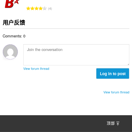
数
总
4
：
评
分
用户反馈
次
数
Comments: 0
：
View forum thread
Log in to post
View forum thread
顶部