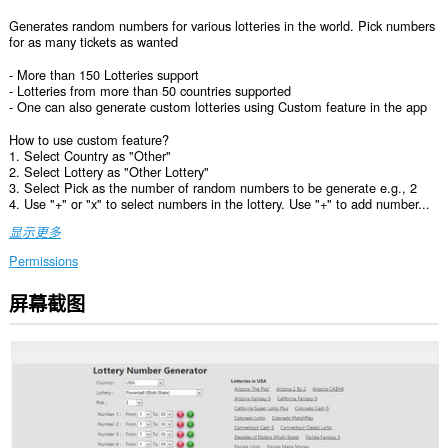
Generates random numbers for various lotteries in the world. Pick numbers
for as many tickets as wanted
- More than 150 Lotteries support
- Lotteries from more than 50 countries supported
- One can also generate custom lotteries using Custom feature in the app
How to use custom feature?
1. Select Country as "Other"
2. Select Lottery as "Other Lottery"
3. Select Pick as the number of random numbers to be generate e.g., 2
4. Use "+" or "x" to select numbers in the lottery. Use "+" to add number...
显示更多
Permissions
屏幕截图
此
扩
展
可
访
问
您
在
某