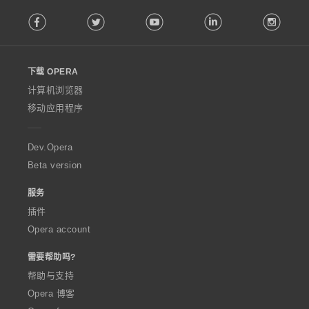
F
Facebook
Twitter
Youtube
LinkedIn
Instag
o
l
l
o
下载 OPERA
w
O
计算机浏览器
p
移动应用程序
e
r
a
Dev.Opera
Beta version
服务
插件
Opera account
需要帮助吗?
帮助与支持
Opera 博客