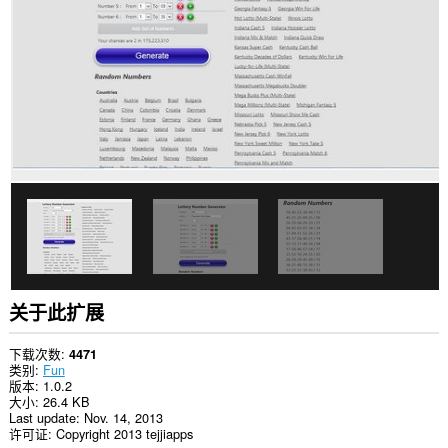
些
网
站
上
的
数
据。
此
扩
展
可
访
问
您
的
标
签
和
浏
关于此扩展
览
活
动。
下载次数
4471
类别
Fun
This
版本
1.0.2
extension
大小
26.4 KB
can
Last update
Nov. 14, 2013
store
许可证
Copyright 2013 tejjiapps