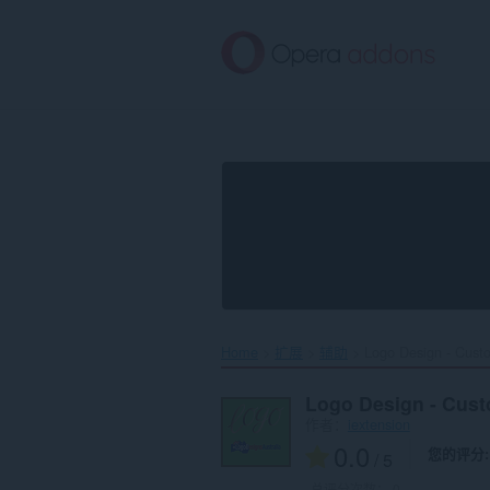
跳
到
主
要
内
容
Home
扩展
辅助
Logo Design - Custo
Logo Design - Cust
作者：
iextension
0.0
您的评分
/ 5
总评分次数：
0