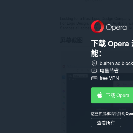
Looking for a Best Logo Design Company in
For Logo Design. Logo Design Australia wa
Services all across the world specially in Au
屏幕截图
下载 Oper
能：
built-in ad bloc
电量节省
free VPN
下载 Opera
这些扩展和墙纸针对
Op
查看所有