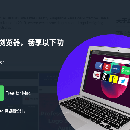
 Australia? We Offer Greatly Adaptable And Cost-Effective Deals
关于
s found in 2013, where we're providing custom Logo Designing
stralia.
下载次
类别
辅
a 浏览器，畅享以下功
版本
1.
大小
15
Last up
许可证
隐私政
ker
服务网
在线支
相关
Free for Mac
era 浏览器
设计。