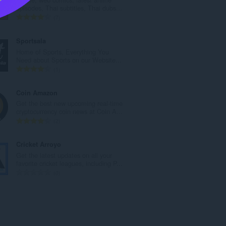
数
episodes, Thai subtitles, Thai dubs...
：
总
7
评
分
Sportsala
次
Home of Sports, Everything You
数
Need about Sports on our Website...
：
总
1
评
分
Coin Amazon
次
Get the best new upcoming real-time
数
cryptocurrency coin news at Coin A...
：
总
2
评
分
Cricket Arroyo
次
Get the latest updates on all your
数
favorite cricket leagues, including P...
：
总
0
评
分
次
数
：