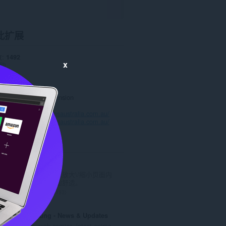
此扩展
数
1492
x
助
0.0
.0 KB
date
July 14, 2022
Copyright 2022 iextension
策
站
https://logodesignsaustralia.com.au/
持
https://logodesignsaustralia.com.au/
Zoom
使用缩放按钮以放大\/缩小页面内
容，令阅读更加舒适。
总
193
评
分
Animekung - News & Updates
次
Anime, web comics, latest anime