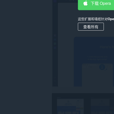
您
下载 Opera
在
所
有
网
这些扩展和墙纸针对
Op
站
上
查看所有
的
数
据。
此
扩
展
可
访
问
您
复
制
和
粘
贴
的
数
据。
This