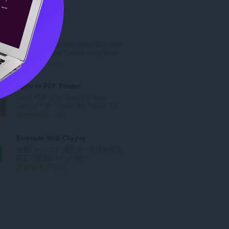
：
总
170
评
分
Ponzta
次
Ponzta helps you to spend less time
数
on certain sites. It does so by lettin...
：
总
5
评
分
Open in PDF Reader
次
Send PDF links directly to your
数
favorite PDF viewer like Adobe Acr...
：
总
23
评
分
Evernote Web Clipper
次
使用Evernote扩展程序一键保存精彩
数
网页内容到Evernote帐户。
：
总
610
评
分
次
数
：