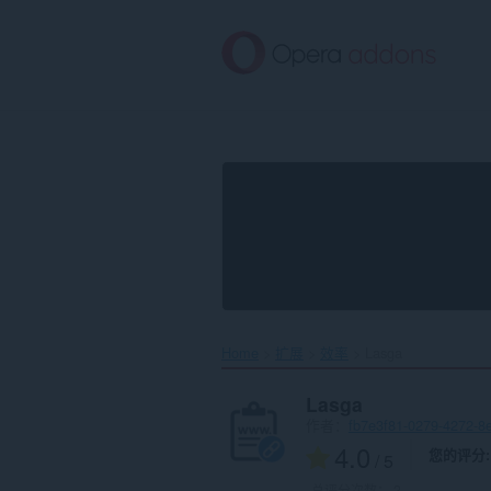
跳
到
主
要
内
容
Home
扩展
效率
Lasga‎
Lasga
作者：
fb7e3f81-0279-4272-8
4.0
您的评分
/ 5
总评分次数：
2