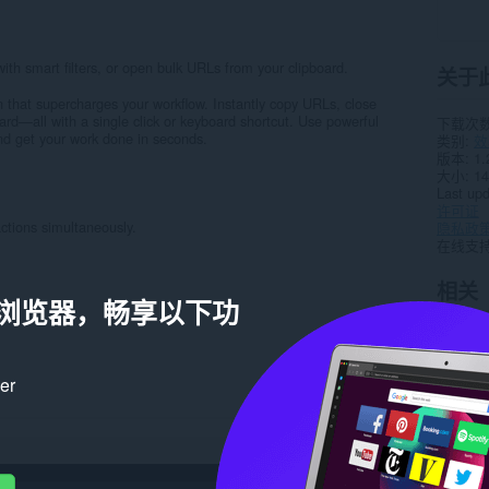
ith smart filters, or open bulk URLs from your clipboard.
关于
on that supercharges your workflow. Instantly copy URLs, close
board—all with a single click or keyboard shortcut. Use powerful
下载次
and get your work done in seconds.
类别
效
版本
1.
大小
14
Last up
许可证
ctions simultaneously.
隐私政
在线支
相关
a 浏览器，畅享以下功
ker