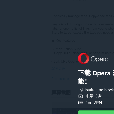
Effortlessly manage tabs. Copy/close tabs w
Lasga is a lightweight productivity extensi
tabs, or open a list of links from your clip
filters to target exactly the tabs you need 
★ Key Features
• Smart Action Suite
– Copy URLs, close tabs, or perform both a
• Bulk URL Opener...
显示更多
下载 Oper
Permissions
能：
built-in ad bloc
此
屏幕截图
扩
电量节省
展
free VPN
可
访
问