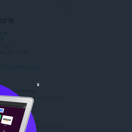
此扩展
数
41
率
2
.7 KB
date
Feb. 9, 2026
策
持
https://lasga.znati.me/
x
MoreGestures
Mouse gestures for links and the
mousewheel.
总
16
评
分
Atavi bookmarks
次
书签与所有的设备和浏览器同步
数