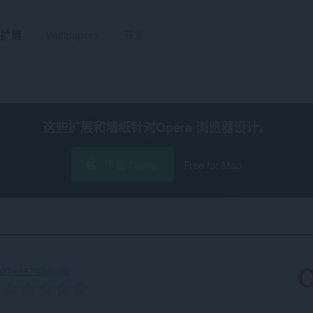
扩展
Wallpapers
开发
这些扩展和墙纸针对
Opera 浏览器
设计。
下载 Opera
Free for Mac
e27-e88763bbcd8f