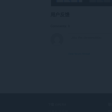
extension
can
write
data
用户反馈
into
the
clipboard.
Comments: 0
This
extension
can
create
rich
notifications
View forum thread
and
display
them
to
you
in
the
system
tray.
此
扩
展
下载 OPERA
服
可
计算机浏览器
插