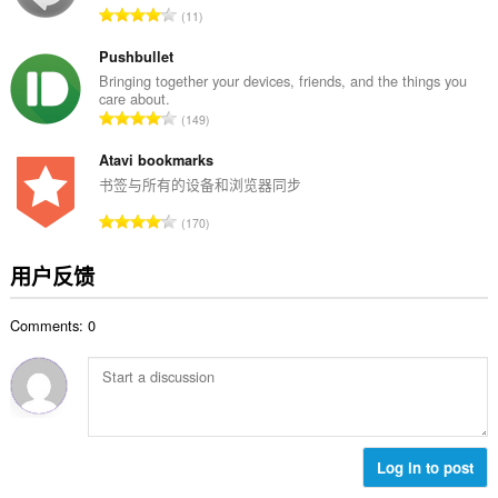
总
11
：
评
分
Pushbullet
次
Bringing together your devices, friends, and the things you
care about.
数
总
149
：
评
分
Atavi bookmarks
次
书签与所有的设备和浏览器同步
数
总
170
：
评
分
用户反馈
次
数
Comments: 0
：
Log in to post