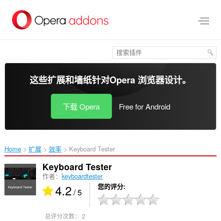
跳
到
主
要
内
容
这些扩展和墙纸针对
Opera 浏览器
设计。
下载 Opera
Free for Android
Home
扩展
效率
Keyboard Tester‎
Keyboard Tester
作者：
keyboardtester
4.2
您的评分
/ 5
总评分次数：
2