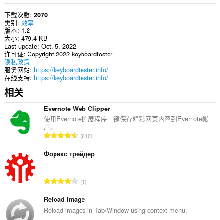
下载次数
2070
类别
效率
版本
1.2
大小
479.4 KB
Last update
Oct. 5, 2022
许可证
Copyright 2022 keyboardtester
隐私政策
服务网站
https://keyboardtester.info/
在线支持
https://keyboardtester.info/
相关
Evernote Web Clipper
使用Evernote扩展程序一键保存精彩网页内容到Evernote帐
户。
总
610
评
分
Форекс трейдер
次
数
总
1
：
评
分
Reload Image
次
Reload images in Tab/Window using context menu.
数