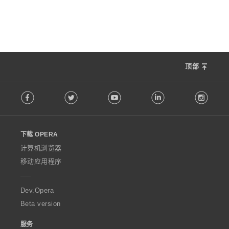
顶部
F
Facebook
Twitter
Youtube
LinkedIn
Instag
o
l
l
o
下载 OPERA
w
O
计算机浏览器
p
移动应用程序
e
r
a
Dev.Opera
Beta version
服务