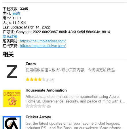
下载次数
3345
类别
辅助
版本
1.0.0
大小
11.2 KB
Last update
March 14, 2022
许可证
Copyright 2022 60c23b67-809b-42c3-9c5d-56a904c18814
隐私政策
服务网站
https://thejumblesolver.com/
在线支持
https://thejumblesolver.com/
相关
Zoom
使用缩放按钮以放大\/缩小页面内容，令阅读更加舒适。
总
193
评
分
Housemate Automation
次
Affordable and centralised home automation using Apple
HomeKit. Convenience, security, and peace of mind with a...
数
总
0
：
评
分
Cricket Arroyo
次
Get the latest updates on all your favorite cricket leagues,
including PSL and Big Bash, on our website. Stay informe...
数