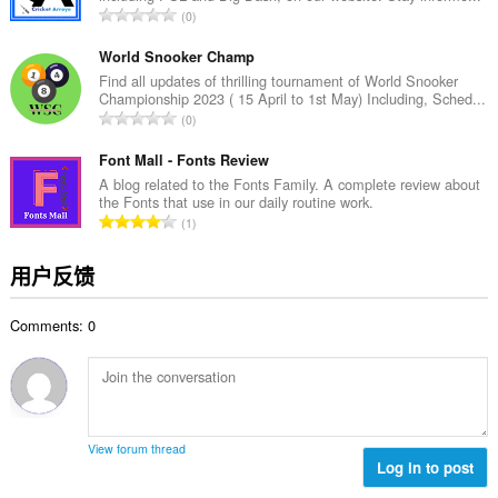
总
0
：
评
分
World Snooker Champ
次
Find all updates of thrilling tournament of World Snooker
Championship 2023 ( 15 April to 1st May) Including, Sched...
数
总
0
：
评
分
Font Mall - Fonts Review
次
A blog related to the Fonts Family. A complete review about
the Fonts that use in our daily routine work.
数
总
1
：
评
分
用户反馈
次
数
Comments: 0
：
View forum thread
Log in to post