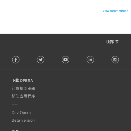
View forum thread
顶部
F
Facebook
Twitter
Youtube
LinkedIn
Instag
o
l
l
o
下载 OPERA
w
O
计算机浏览器
p
移动应用程序
e
r
a
Dev.Opera
Beta version