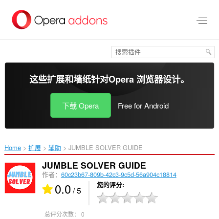
跳
到
主
要
内
容
这些扩展和墙纸针对
Opera 浏览器
设计。
下载 Opera
Free for Android
Home
扩展
辅助
JUMBLE SOLVER GUIDE‎
JUMBLE SOLVER GUIDE
作者：
60c23b67-809b-42c3-9c5d-56a904c18814
0.0
您的评分
/ 5
总评分次数：
0