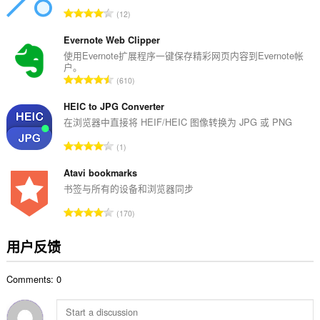
数
总
12
：
评
分
Evernote Web Clipper
次
使用Evernote扩展程序一键保存精彩网页内容到Evernote帐
户。
数
总
610
：
评
分
HEIC to JPG Converter
次
在浏览器中直接将 HEIF/HEIC 图像转换为 JPG 或 PNG
数
总
1
：
评
分
Atavi bookmarks
次
书签与所有的设备和浏览器同步
数
总
170
：
评
分
用户反馈
次
数
Comments: 0
：