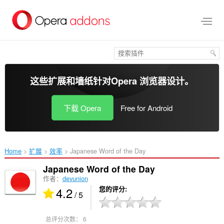
跳
到
主
要
内
容
这些扩展和墙纸针对
Opera 浏览器
设计。
下载 Opera
Free for Android
Home
扩展
效率
Japanese Word of the Day‎
Japanese Word of the Day
作者：
devunion
4.2
您的评分
/ 5
总评分次数：
6