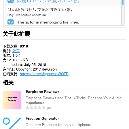
关于此扩展
下载次数
8318
类别
效率
版本
1.0.1
大小
108.3 KB
Last update
July 25, 2018
许可证
Copyright 2017 devunion
在线支持
https://fb.me/JapaneseWOTD
相关
Earphone Rewiewz
Earphone Reviews and Tips & Tricks: Enhance Your Audio
Experience
总
0
评
分
Fraction Generator
次
Generate Fractions for copy to clipboard