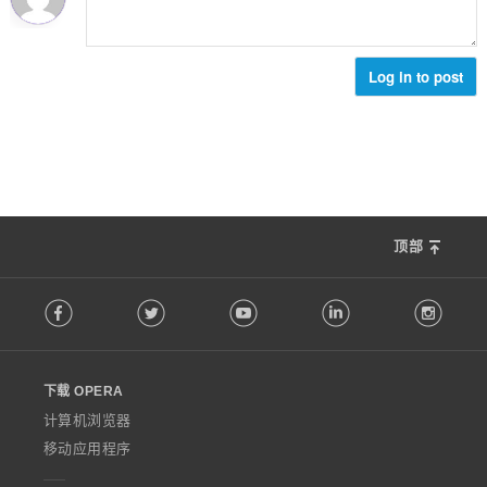
Log in to post
顶部
F
Facebook
Twitter
Youtube
LinkedIn
Instag
o
l
l
o
下载 OPERA
w
O
计算机浏览器
p
移动应用程序
e
r